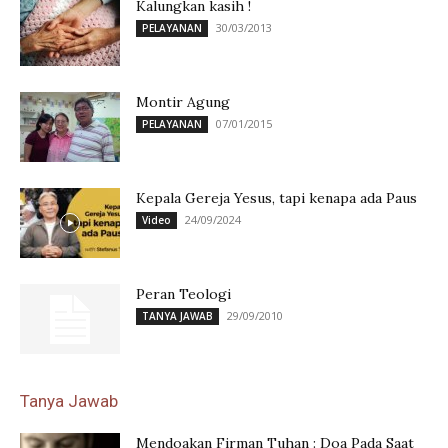
Kalungkan kasih !
30/03/2013
PELAYANAN
Montir Agung
07/01/2015
PELAYANAN
Kepala Gereja Yesus, tapi kenapa ada Paus
24/09/2024
Video
Peran Teologi
29/09/2010
TANYA JAWAB
Tanya Jawab
Mendoakan Firman Tuhan : Doa Pada Saat