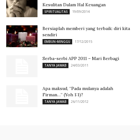
Kesulitan Dalam Hal Keuangan
19/09/2014
SPIRITUALITAS
Bersiaplah memberi yang terbaik: diri kita
sendiri
17/12/2015
EMBUN-MINGGU
Serba-serbi APP 2011 – Mari Berbagi
24/03/2011
TANYA JAWAB
Apa maksud, “Pada mulanya adalah
Firman…” (Yoh 1:1)?
26/11/2012
TANYA JAWAB