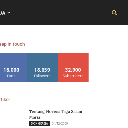
JA
eep in touch
18,000
18,659
32,900
Fans
Followers
Subscribers
tikel
Tentang Novena Tiga Salam
Maria
04/12/2009
DOK GEREJA