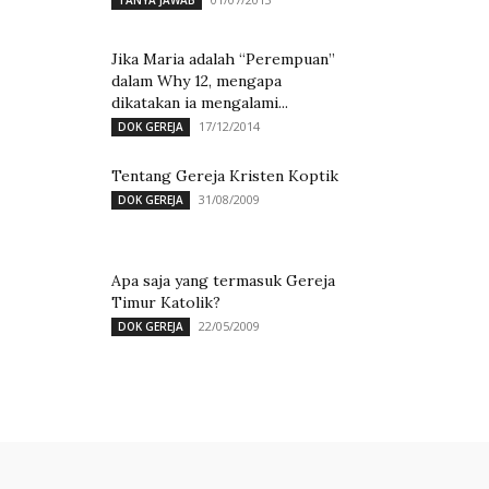
TANYA JAWAB
Jika Maria adalah “Perempuan”
dalam Why 12, mengapa
dikatakan ia mengalami...
17/12/2014
DOK GEREJA
Tentang Gereja Kristen Koptik
31/08/2009
DOK GEREJA
Apa saja yang termasuk Gereja
Timur Katolik?
22/05/2009
DOK GEREJA