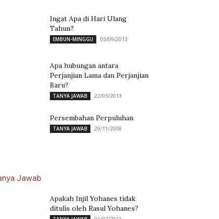
Ingat Apa di Hari Ulang
Tahun?
05/09/2013
EMBUN-MINGGU
Apa hubungan antara
Perjanjian Lama dan Perjanjian
Baru?
22/03/2013
TANYA JAWAB
Persembahan Perpuluhan
29/11/2008
TANYA JAWAB
anya Jawab
Apakah Injil Yohanes tidak
ditulis oleh Rasul Yohanes?
01/07/2013