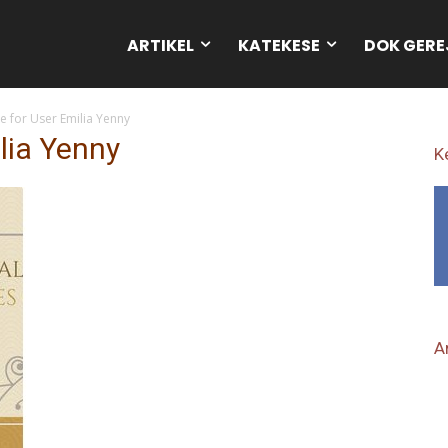
ARTIKEL
KATEKESE
DOK GERE
te for User Emilia Yenny
ilia Yenny
K
Ar