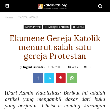
Home
TANYA JAWAB
TANYA JAWAB
TJ: Apologetik Kristen
TJ: Gereja
Ekumene Gereja Katolik
menurut salah satu
gereja Protestan
By
Ingrid Listiati
-
03/12/2009
4807
19
[
Dari Admin Katolisitas: Berikut ini adalah
artikel yang mengambil dasar dari buku
yang berjudul Christ is coming, karangan