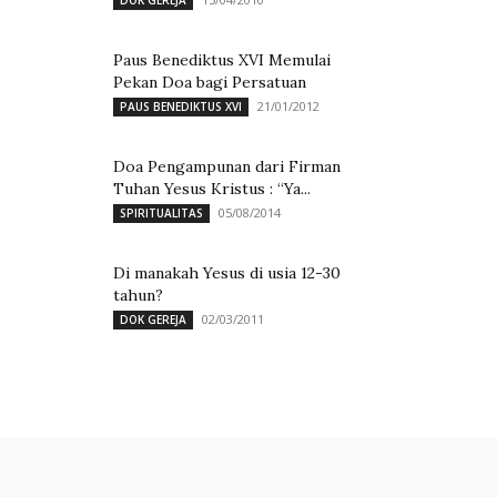
DOK GEREJA
Paus Benediktus XVI Memulai
Pekan Doa bagi Persatuan
21/01/2012
PAUS BENEDIKTUS XVI
Doa Pengampunan dari Firman
Tuhan Yesus Kristus : “Ya...
05/08/2014
SPIRITUALITAS
Di manakah Yesus di usia 12-30
tahun?
02/03/2011
DOK GEREJA