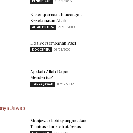
03/02/2015
PENDIDIKAN
Kesempurnaan Rancangan
Keselamatan Allah
20/03/2009
ALLAH PUTERA
Doa Persembahan Pagi
08/01/2009
DOK GEREJA
Apakah Allah Dapat
Menderita?
07/12/2012
TANYA JAWAB
anya Jawab
Menjawab kebingungan akan
Trinitas dan kodrat Yesus
15/04/2010