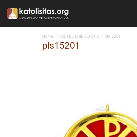
Home
Piksis Bulat uk. 5.3 x 1.8
pls15201
pls15201