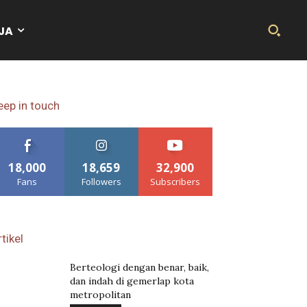
JA
eep in touch
18,000
18,659
32,900
Fans
Followers
Subscribers
tikel
Berteologi dengan benar, baik,
dan indah di gemerlap kota
metropolitan