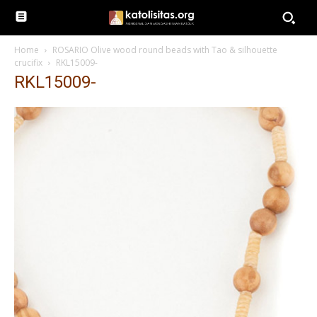
Home
ROSARIO Olive wood round beads with Tao & silhouette
crucifix
RKL15009-
RKL15009-