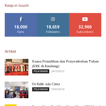
Keep in touch
18,000
18,659
32,900
Fans
Followers
Subscribers
Artikel
Kuasa Pemulihan dan Penyembuhan Tuhan
(KRK di Bandung)
24/12/2013
PELAYANAN
Di Salib Ada Cinta
19/03/2014
PELAYANAN