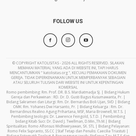
FOLLOW US
© COPYRIGHT KATOLISITAS - 2026 ALL RIGHTS RESERVED. SILAKAN
MEMAKAI MATERIAL YANG ADA DI WEBSITE INI, TAPI HARUS
MENCANTUMKAN " katolisitas.org ", KECUALI PEMAKAIAN DOKUMEN
GEREJA. TIDAK DIPERKENANKAN UNTUK MEMPERBANYAK SEBAGIAN
ATAU SELURUH TULISAN DARI WEBSITE INI UNTUK KEPENTINGAN
KOMERSIAL
Romo pembimbing: Rm. Prof. DR. B.S. Mardiatmadja SJ. | Bidang Hukum
Gereja dan Perkawinan : RD. Dr. D. Gusti Bagus Kusumawanta, Pr. |
Bidang Sakramen dan Liturgi: Rm. Dr. Bernardus Boli Ujan, SVD | Bidang
OMK: Rm. Yohanes Dwi Harsanto, Pr. | Bidang Keluarga : Rm. Dr.
Bernardinus Realino Agung Prihartana, MSF, Maria Brownell, M.T.S. |
Pembimbing teologis: Dr. Lawrence Feingold, S.T.D. | Pembimbing
bidang Kitab Suci: Dr. David J. Twellman, D.Min.,Th.M.| Bidang
Spiritualitas: Romo Alfonsus Widhiwiryawan, SX. STL | Bidang Pelayanan:
Romo Felix Supranto, SS.CC |Staf Tetap dan Penulis: Caecilia Triastuti |
Bidang Sistematik Teologi & Penanggung jawab: Stefanus Tay, M.T.S dan