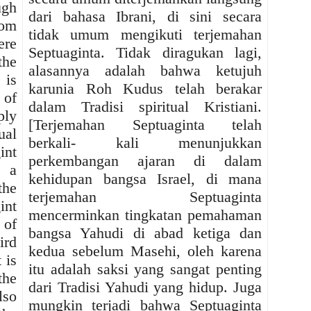
ugh
dari bahasa Ibrani, di sini secara
rom
tidak umum mengikuti terjemahan
re
Septuaginta. Tidak diragukan lagi,
the
alasannya adalah bahwa ketujuh
 is
karunia Roh Kudus telah berakar
 of
dalam Tradisi spiritual Kristiani.
ply
[Terjemahan Septuaginta telah
ual
berkali- kali menunjukkan
nt
perkembangan ajaran di dalam
s a
kehidupan bangsa Israel, di mana
the
terjemahan Septuaginta
int
mencerminkan tingkatan pemahaman
 of
bangsa Yahudi di abad ketiga dan
ird
kedua sebelum Masehi, oleh karena
 is
itu adalah saksi yang sangat penting
the
dari Tradisi Yahudi yang hidup. Juga
lso
mungkin terjadi bahwa Septuaginta