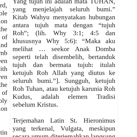
Yang tujuh ini adalah mata TUHAN,
rd,
yang menjelajah seluruh bumi.”
ole
Kitab Wahyu menyatakan hubungan
ion
antara tujuh mata dengan “tujuh
the
Roh”; (lih. Why 3:1; 4:5 dan
 of
khususnya Why 5:6): “Maka aku
and
melihat … seekor Anak Domba
amb
seperti telah disembelih, bertanduk
een
tujuh dan bermata tujuh: itulah
ith
ketujuh Roh Allah yang diutus ke
ven
seluruh bumi.”]. Sungguh, ketujuh
the
Roh Tuhan, atau ketujuh karunia Roh
 of
Kudus, adalah elemen Tradisi
oly
sebelum Kristus.
ion
Terjemahan Latin St. Hieronimus
yang terkenal, Vulgata, meskipun
in
secara umum diterjemahkan langsung