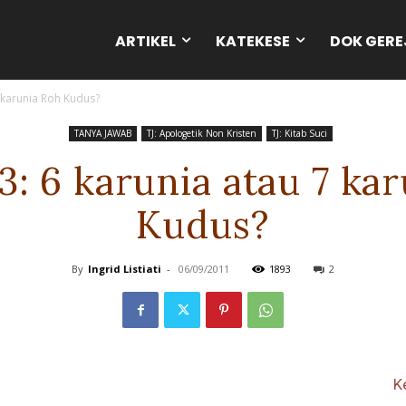
ARTIKEL
KATEKESE
DOK GERE
7 karunia Roh Kudus?
TANYA JAWAB
TJ: Apologetik Non Kristen
TJ: Kitab Suci
-3: 6 karunia atau 7 ka
Kudus?
By
Ingrid Listiati
-
06/09/2011
1893
2
K