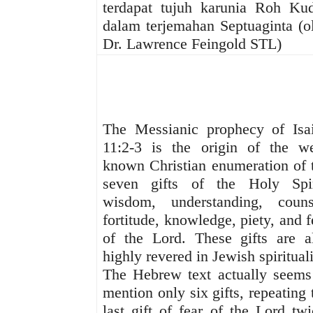
terdapat tujuh karunia Roh Ku
dalam terjemahan Septuaginta (o
Dr. Lawrence Feingold STL)
The Messianic prophecy of Isa
11:2-3 is the origin of the we
known Christian enumeration of 
seven gifts of the Holy Spir
wisdom, understanding, couns
fortitude, knowledge, piety, and f
of the Lord. These gifts are a
highly revered in Jewish spirituali
The Hebrew text actually seems
mention only six gifts, repeating 
last gift of fear of the Lord twi