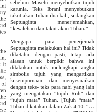
sebelum Masehi menyebutkan tujuh
int
karunia. Teks Ibrani menyebutkan
ury
takut akan Tuhan dua kali, sedangkan
the
Septuaginta menerjemahkan,
ord
“kesalehan dan takut akan Tuhan.”
tes
Mengapa para penerjemah
Septuaginta melakukan hal ini? Tidak
the
diketahui dengan pasti, tetapi ada
in,
alasan untuk berpikir bahwa ini
 it
dilakukan untuk melengkapi angka
lic
simbolis tujuh yang mengartikan
ss,
kesempurnaan, dan menyesuaikan
 of
dengan teks- teks para nabi yang lain
ven
yang mengatakan “tujuh Roh” dan
the
“tujuh mata” Tuhan. [Tujuh “mata”
ord
Tuhan dikatakan dalam Zak 4:10: “…
ese