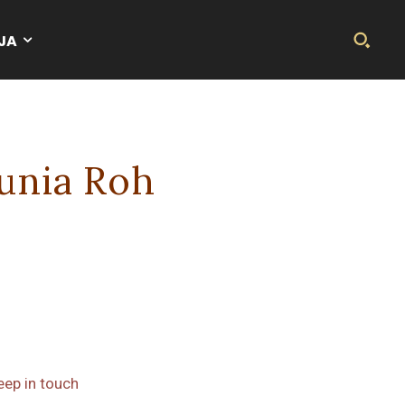
JA
runia Roh
eep in touch