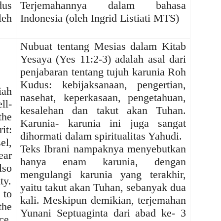
dus
Terjemahannya dalam bahasa
leh
Indonesia (oleh Ingrid Listiati MTS)
Nubuat tentang Mesias dalam Kitab
Yesaya (Yes 11:2-3) adalah asal dari
penjabaran tentang tujuh karunia Roh
Kudus: kebijaksanaan, pengertian,
iah
nasehat, keperkasaan, pengetahuan,
ll-
kesalehan dan takut akan Tuhan.
the
Karunia- karunia ini juga sangat
it:
dihormati dalam spiritualitas Yahudi.
el,
Teks Ibrani nampaknya menyebutkan
ear
hanya enam karunia, dengan
lso
mengulangi karunia yang terakhir,
ty.
yaitu takut akan Tuhan, sebanyak dua
 to
kali. Meskipun demikian, terjemahan
the
Yunani Septuaginta dari abad ke- 3
ce.