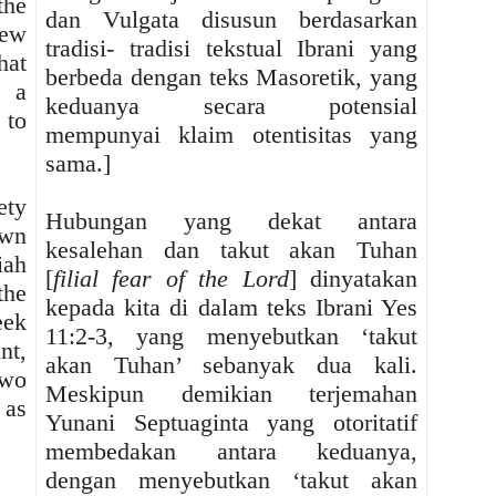
the
dan Vulgata disusun berdasarkan
rew
tradisi- tradisi tekstual Ibrani yang
hat
berbeda dengan teks Masoretik, yang
h a
keduanya secara potensial
to
mempunyai klaim otentisitas yang
sama.]
ety
Hubungan yang dekat antara
own
kesalehan dan takut akan Tuhan
iah
[
filial fear of the Lord
] dinyatakan
the
kepada kita di dalam teks Ibrani Yes
eek
11:2-3, yang menyebutkan ‘takut
nt,
akan Tuhan’ sebanyak dua kali.
two
Meskipun demikian terjemahan
 as
Yunani Septuaginta yang otoritatif
membedakan antara keduanya,
dengan menyebutkan ‘takut akan