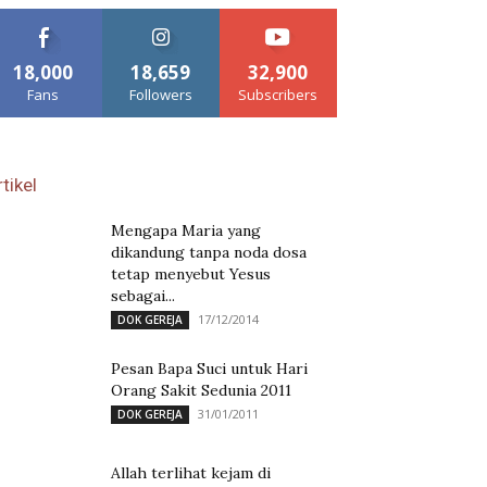
18,000
18,659
32,900
Fans
Followers
Subscribers
tikel
Mengapa Maria yang
dikandung tanpa noda dosa
tetap menyebut Yesus
sebagai...
17/12/2014
DOK GEREJA
Pesan Bapa Suci untuk Hari
Orang Sakit Sedunia 2011
31/01/2011
DOK GEREJA
Allah terlihat kejam di