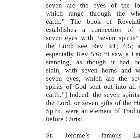
seven are the eyes of the lo
which range through the wh
earth.” The book of Revelat
establishes a connection of 
seven eyes with “seven spirits”
the Lord; see Rev 3:1; 4:5; 
especially Rev 5:6: “I saw a L
standing, as though it had b
slain, with seven horns and w
seven eyes, which are the se
spirits of God sent out into all 
earth.”] Indeed, the seven spirits
the Lord, or seven gifts of the H
Spirit, were an element of Tradit
before Christ.
St. Jerome’s famous Lat