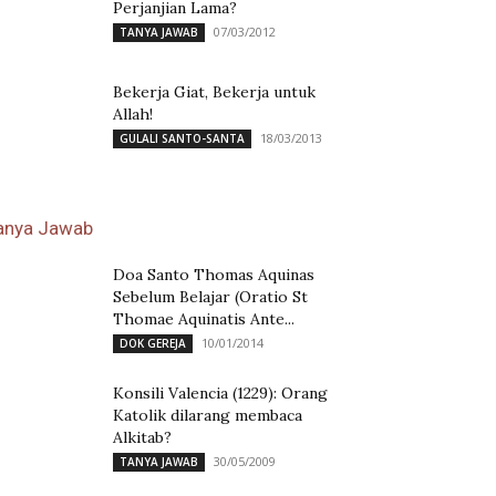
Perjanjian Lama?
07/03/2012
TANYA JAWAB
Bekerja Giat, Bekerja untuk
Allah!
18/03/2013
GULALI SANTO-SANTA
anya Jawab
Doa Santo Thomas Aquinas
Sebelum Belajar (Oratio St
Thomae Aquinatis Ante...
10/01/2014
DOK GEREJA
Konsili Valencia (1229): Orang
Katolik dilarang membaca
Alkitab?
30/05/2009
TANYA JAWAB