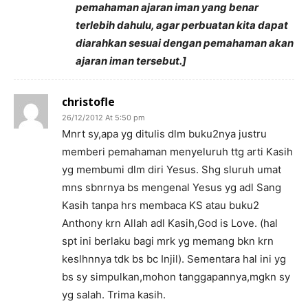
pemahaman ajaran iman yang benar
terlebih dahulu, agar perbuatan kita dapat
diarahkan sesuai dengan pemahaman akan
ajaran iman tersebut.]
christofle
26/12/2012 At 5:50 pm
Mnrt sy,apa yg ditulis dlm buku2nya justru
memberi pemahaman menyeluruh ttg arti Kasih
yg membumi dlm diri Yesus. Shg sluruh umat
mns sbnrnya bs mengenal Yesus yg adl Sang
Kasih tanpa hrs membaca KS atau buku2
Anthony krn Allah adl Kasih,God is Love. (hal
spt ini berlaku bagi mrk yg memang bkn krn
keslhnnya tdk bs bc Injil). Sementara hal ini yg
bs sy simpulkan,mohon tanggapannya,mgkn sy
yg salah. Trima kasih.