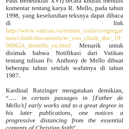
Paus Benediktus XVI) secara khusus menulis
komentar tentang karya R. Mello, pada tahun
1998, yang keseluruhan teksnya dapat dibaca
di link
http://www.vatican.va/roman_curia/congregat
ions/cfaith/documents/rc_con_cfaith_doc_19
980624_demello_en.html
Menarik untuk
disimak bahwa Notifikasi dari Vatikan
tentang tulisan Fr. Anthony de Mello dibuat
beberapa tahun setelah wafatnya di tahun
1987.
Kardinal Ratzinger mengatakan demikian,
“….
in certain passages in [Father de
Mello’s] early works and to a great degree in
his later publications, one notices a
progressive distancing from the essential
contents of Christian faith
”