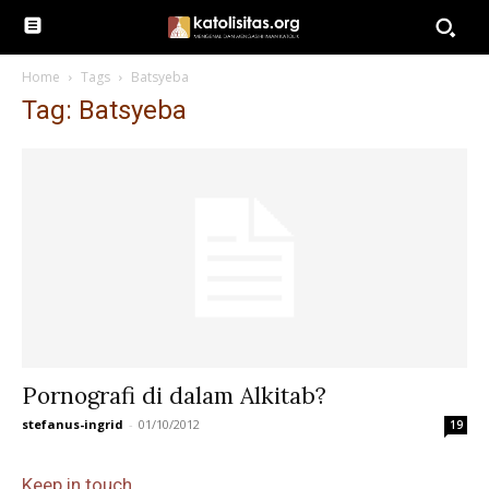
Home
Tags
Batsyeba
Tag: Batsyeba
Pornografi di dalam Alkitab?
stefanus-ingrid
-
01/10/2012
19
Keep in touch