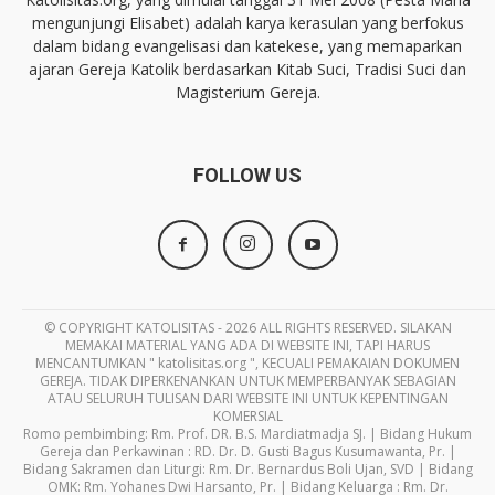
mengunjungi Elisabet) adalah karya kerasulan yang berfokus
dalam bidang evangelisasi dan katekese, yang memaparkan
ajaran Gereja Katolik berdasarkan Kitab Suci, Tradisi Suci dan
Magisterium Gereja.
FOLLOW US
© COPYRIGHT KATOLISITAS - 2026 ALL RIGHTS RESERVED. SILAKAN
MEMAKAI MATERIAL YANG ADA DI WEBSITE INI, TAPI HARUS
MENCANTUMKAN " katolisitas.org ", KECUALI PEMAKAIAN DOKUMEN
GEREJA. TIDAK DIPERKENANKAN UNTUK MEMPERBANYAK SEBAGIAN
ATAU SELURUH TULISAN DARI WEBSITE INI UNTUK KEPENTINGAN
KOMERSIAL
Romo pembimbing: Rm. Prof. DR. B.S. Mardiatmadja SJ. | Bidang Hukum
Gereja dan Perkawinan : RD. Dr. D. Gusti Bagus Kusumawanta, Pr. |
Bidang Sakramen dan Liturgi: Rm. Dr. Bernardus Boli Ujan, SVD | Bidang
OMK: Rm. Yohanes Dwi Harsanto, Pr. | Bidang Keluarga : Rm. Dr.