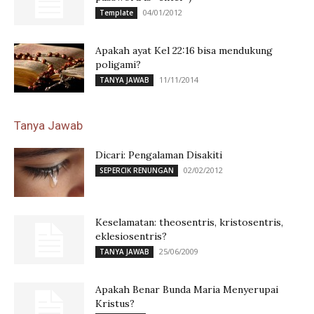
04/01/2012
Template
Apakah ayat Kel 22:16 bisa mendukung
poligami?
11/11/2014
TANYA JAWAB
Tanya Jawab
Dicari: Pengalaman Disakiti
02/02/2012
SEPERCIK RENUNGAN
Keselamatan: theosentris, kristosentris,
eklesiosentris?
25/06/2009
TANYA JAWAB
Apakah Benar Bunda Maria Menyerupai
Kristus?