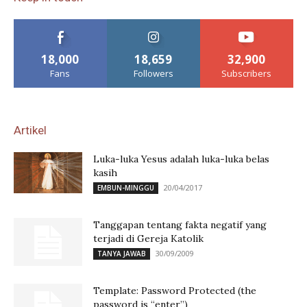
18,000
18,659
32,900
Fans
Followers
Subscribers
Artikel
Luka-luka Yesus adalah luka-luka belas
kasih
20/04/2017
EMBUN-MINGGU
Tanggapan tentang fakta negatif yang
terjadi di Gereja Katolik
30/09/2009
TANYA JAWAB
Template: Password Protected (the
password is “enter”)