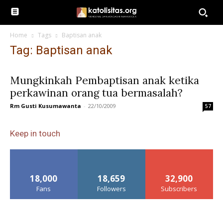
Home
Tags
Baptisan anak
Tag: Baptisan anak
Mungkinkah Pembaptisan anak ketika
perkawinan orang tua bermasalah?
Rm Gusti Kusumawanta
-
22/10/2009
57
Keep in touch
18,000
18,659
32,900
Fans
Followers
Subscribers