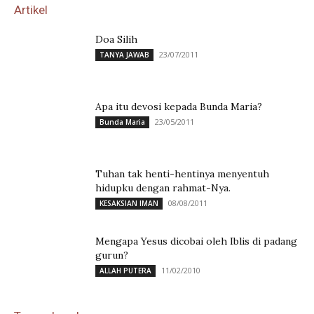
Artikel
Doa Silih
23/07/2011
TANYA JAWAB
Apa itu devosi kepada Bunda Maria?
23/05/2011
Bunda Maria
Tuhan tak henti-hentinya menyentuh
hidupku dengan rahmat-Nya.
08/08/2011
KESAKSIAN IMAN
Mengapa Yesus dicobai oleh Iblis di padang
gurun?
11/02/2010
ALLAH PUTERA