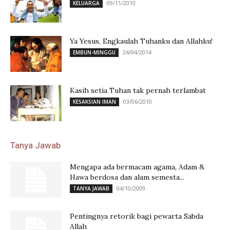
09/11/2010
KELUARGA
Ya Yesus, Engkaulah Tuhanku dan Allahku!
24/04/2014
EMBUN-MINGGU
Kasih setia Tuhan tak pernah terlambat
03/06/2010
KESAKSIAN IMAN
Tanya Jawab
Mengapa ada bermacam agama, Adam &
Hawa berdosa dan alam semesta...
04/10/2009
TANYA JAWAB
Pentingnya retorik bagi pewarta Sabda
Allah