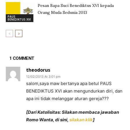
Pesan Bapa Suci Benediktus XVI kepada
Orang Muda Sedunia 2013
PAUS
BENEDIKTUS XVI
1 COMMENT
theodorus
12/02/2013 At 3:01 pm
salom,saya maw bertanya apa betul PAUS
BENEDIKTUS XVI akan mengundurkan diri, dan
apa ini tidak melanggar aturan gereja???
[Dari Katolisitas: Silakan membaca jawaban
Romo Wanta, di sini,
silakan klik
]