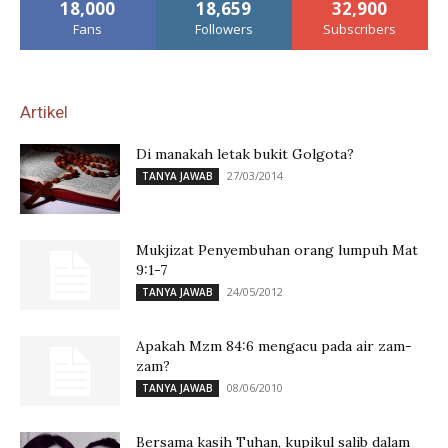
18,000
18,659
32,900
Fans
Followers
Subscribers
Artikel
Di manakah letak bukit Golgota?
27/03/2014
TANYA JAWAB
Mukjizat Penyembuhan orang lumpuh Mat
9:1-7
24/05/2012
TANYA JAWAB
Apakah Mzm 84:6 mengacu pada air zam-
zam?
08/06/2010
TANYA JAWAB
Bersama kasih Tuhan, kupikul salib dalam