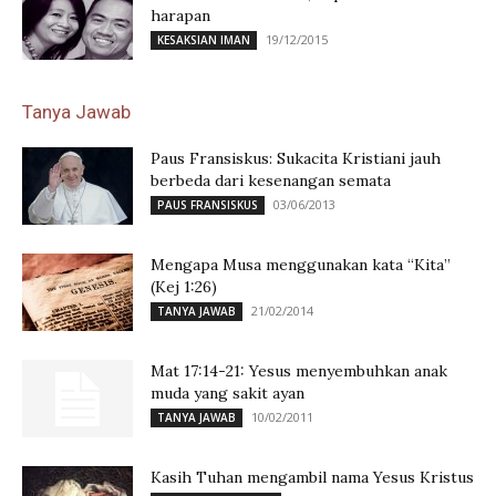
harapan
19/12/2015
KESAKSIAN IMAN
Tanya Jawab
Paus Fransiskus: Sukacita Kristiani jauh
berbeda dari kesenangan semata
03/06/2013
PAUS FRANSISKUS
Mengapa Musa menggunakan kata “Kita”
(Kej 1:26)
21/02/2014
TANYA JAWAB
Mat 17:14-21: Yesus menyembuhkan anak
muda yang sakit ayan
10/02/2011
TANYA JAWAB
Kasih Tuhan mengambil nama Yesus Kristus