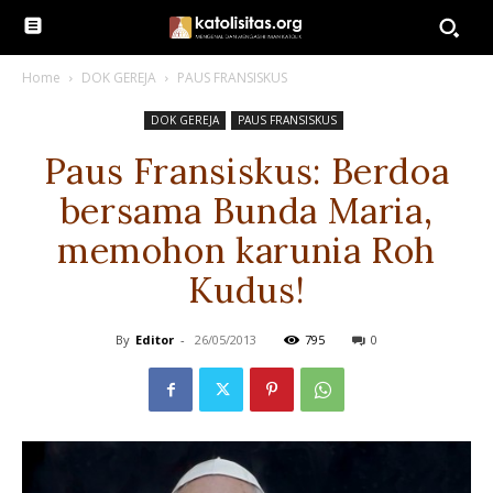
Home
DOK GEREJA
PAUS FRANSISKUS
DOK GEREJA
PAUS FRANSISKUS
Paus Fransiskus: Berdoa
bersama Bunda Maria,
memohon karunia Roh
Kudus!
By
Editor
-
26/05/2013
795
0