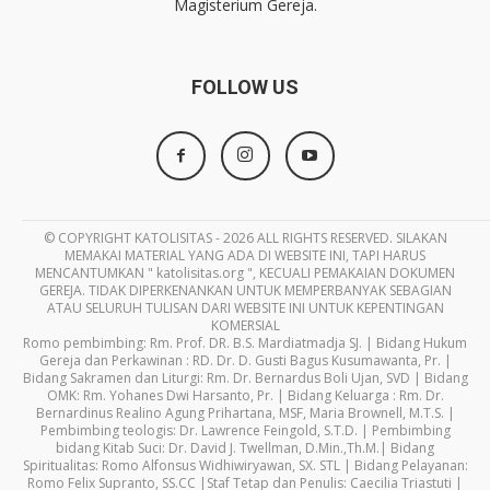
Magisterium Gereja.
FOLLOW US
© COPYRIGHT KATOLISITAS - 2026 ALL RIGHTS RESERVED. SILAKAN
MEMAKAI MATERIAL YANG ADA DI WEBSITE INI, TAPI HARUS
MENCANTUMKAN " katolisitas.org ", KECUALI PEMAKAIAN DOKUMEN
GEREJA. TIDAK DIPERKENANKAN UNTUK MEMPERBANYAK SEBAGIAN
ATAU SELURUH TULISAN DARI WEBSITE INI UNTUK KEPENTINGAN
KOMERSIAL
Romo pembimbing: Rm. Prof. DR. B.S. Mardiatmadja SJ. | Bidang Hukum
Gereja dan Perkawinan : RD. Dr. D. Gusti Bagus Kusumawanta, Pr. |
Bidang Sakramen dan Liturgi: Rm. Dr. Bernardus Boli Ujan, SVD | Bidang
OMK: Rm. Yohanes Dwi Harsanto, Pr. | Bidang Keluarga : Rm. Dr.
Bernardinus Realino Agung Prihartana, MSF, Maria Brownell, M.T.S. |
Pembimbing teologis: Dr. Lawrence Feingold, S.T.D. | Pembimbing
bidang Kitab Suci: Dr. David J. Twellman, D.Min.,Th.M.| Bidang
Spiritualitas: Romo Alfonsus Widhiwiryawan, SX. STL | Bidang Pelayanan:
Romo Felix Supranto, SS.CC |Staf Tetap dan Penulis: Caecilia Triastuti |