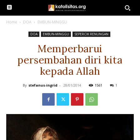
Home
DOA
EMBUN-MINGGU
DOA
EMBUN-MINGGU
SEPERCIK RENUNGAN
Memperbarui
persembahan diri kita
kepada Allah
By
stefanus-ingrid
-
28/01/2014
1561
1