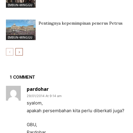
EMBUN-MINGGU
Pentingnya kepemimpinan penerus Petrus
EMBUN-MINGGU
1 COMMENT
pardohar
29/01/2014 At 9:14 am
syalom,
apakah persembahan kita perlu diberkati juga?
GBU,
Pardohar