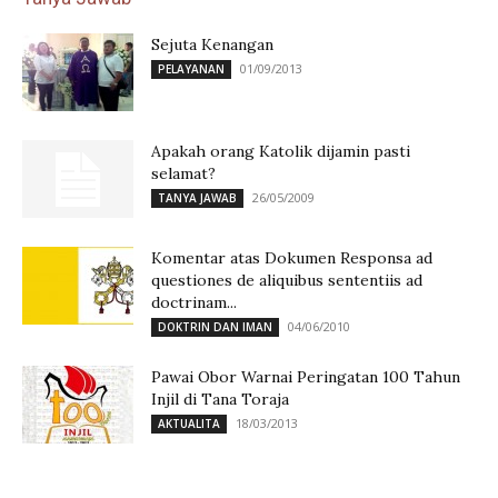
Sejuta Kenangan
01/09/2013
PELAYANAN
Apakah orang Katolik dijamin pasti
selamat?
26/05/2009
TANYA JAWAB
Komentar atas Dokumen Responsa ad
questiones de aliquibus sententiis ad
doctrinam...
04/06/2010
DOKTRIN DAN IMAN
Pawai Obor Warnai Peringatan 100 Tahun
Injil di Tana Toraja
18/03/2013
AKTUALITA