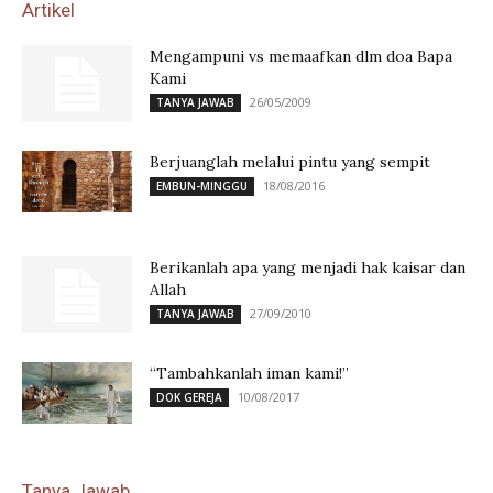
Artikel
Mengampuni vs memaafkan dlm doa Bapa
Kami
26/05/2009
TANYA JAWAB
Berjuanglah melalui pintu yang sempit
18/08/2016
EMBUN-MINGGU
Berikanlah apa yang menjadi hak kaisar dan
Allah
27/09/2010
TANYA JAWAB
“Tambahkanlah iman kami!”
10/08/2017
DOK GEREJA
Tanya Jawab