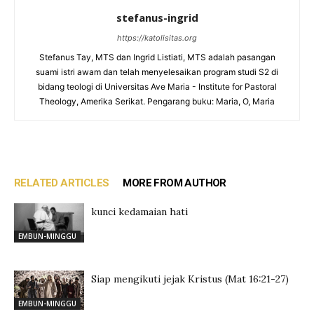
stefanus-ingrid
https://katolisitas.org
Stefanus Tay, MTS dan Ingrid Listiati, MTS adalah pasangan
suami istri awam dan telah menyelesaikan program studi S2 di
bidang teologi di Universitas Ave Maria - Institute for Pastoral
Theology, Amerika Serikat. Pengarang buku: Maria, O, Maria
RELATED ARTICLES
MORE FROM AUTHOR
kunci kedamaian hati
EMBUN-MINGGU
Siap mengikuti jejak Kristus (Mat 16:21-27)
EMBUN-MINGGU