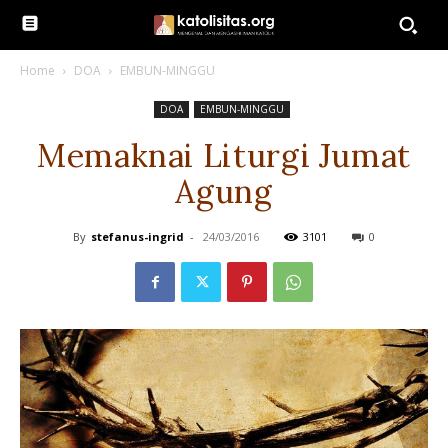
Home
DOA
EMBUN-MINGGU
DOA
EMBUN-MINGGU
Memaknai Liturgi Jumat
Agung
By
stefanus-ingrid
-
24/03/2016
3101
0