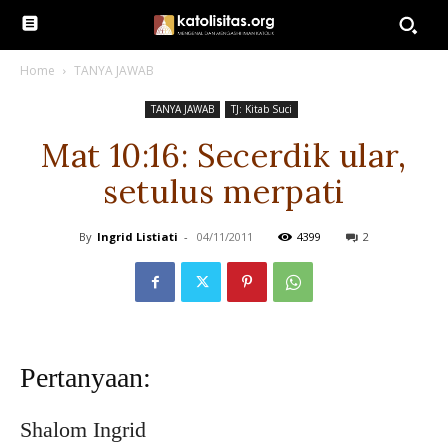
Home
TANYA JAWAB
TANYA JAWAB
TJ: Kitab Suci
Mat 10:16: Secerdik ular,
setulus merpati
By
Ingrid Listiati
-
04/11/2011
4399
2
Pertanyaan:
Shalom Ingrid