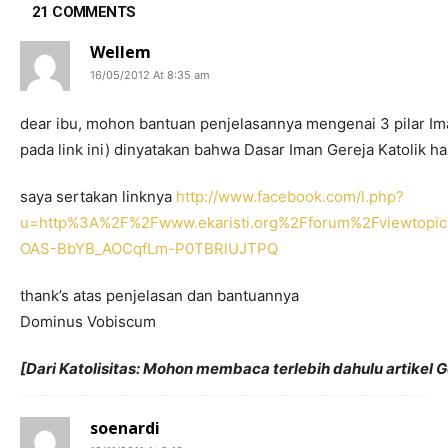
21 COMMENTS
Wellem
16/05/2012 At 8:35 am
dear ibu, mohon bantuan penjelasannya mengenai 3 pilar Ima
pada link ini) dinyatakan bahwa Dasar Iman Gereja Katolik h
saya sertakan linknya
http://www.facebook.com/l.php?
u=http%3A%2F%2Fwww.ekaristi.org%2Fforum%2Fviewto
OAS-BbYB_AOCqfLm-P0TBRlUJTPQ
thank’s atas penjelasan dan bantuannya
Dominus Vobiscum
[Dari Katolisitas: Mohon membaca terlebih dahulu artikel
soenardi