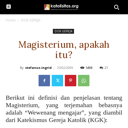
Home
DOK GEREJA
DOK GEREJA
Magisterium, apakah
itu?
By
stefanus-ingrid
-
25/02/2009
5408
21
Berikut ini definisi dan penjelasan tentang
Magisterium, yang terjemahan bebasnya
adalah “Wewenang mengajar”, yang diambil
dari Katekismus Gereja Katolik (KGK):