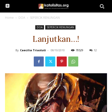
Home
DOA
SEPERCIK RENUNGAN
DOA
SEPERCIK RENUNGAN
Lanjutkan…!
By
Caecilia Triastuti
-
08/10/2010
70529
12