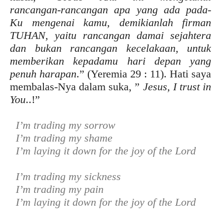
rancangan-rancangan apa yang ada pada-
Ku mengenai kamu, demikianlah firman
TUHAN, yaitu rancangan damai sejahtera
dan bukan rancangan kecelakaan, untuk
memberikan kepadamu hari depan yang
penuh harapan
.” (Yeremia 29 : 11). Hati saya
membalas-Nya dalam suka, ”
Jesus, I trust in
You
..!”
I’m trading my sorrow
I’m trading my shame
I’m laying it down for the joy of the Lord
I’m trading my sickness
I’m trading my pain
I’m laying it down for the joy of the Lord