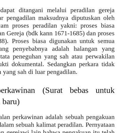
apat ditangani melalui peradilan gereja
uar pengadilan maksudnya diputuskan oleh
am proses peradilan yakni: proses biasa
an Gereja (bdk kann 1671-1685) dan proses
88). Proses biasa digunakan untuk semua
yang penyebabnya adalah halangan yang
tata peneguhan yang sah atau perwakilan
ukti dokumental. Sedangkan perkara tidak
 yang sah di luar pengadilan.
perkawinan (Surat bebas untuk
 baru)
alan perkawinan adalah sebuah pengakuan
dalam sebuah kalimat peradilan. Pernyataan
an gerejawi lain bahwa pengakuan itu telah