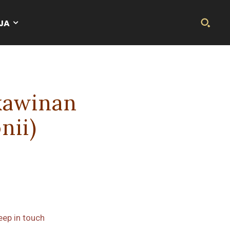
JA
kawinan
nii)
eep in touch