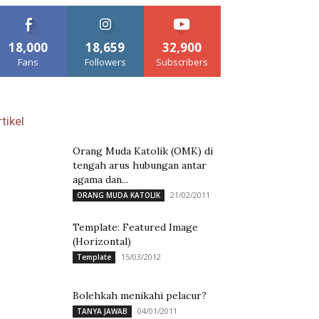
18,000
18,659
32,900
Fans
Followers
Subscribers
tikel
Orang Muda Katolik (OMK) di
tengah arus hubungan antar
agama dan...
21/02/2011
ORANG MUDA KATOLIK
Template: Featured Image
(Horizontal)
15/03/2012
Template
Bolehkah menikahi pelacur?
04/01/2011
TANYA JAWAB