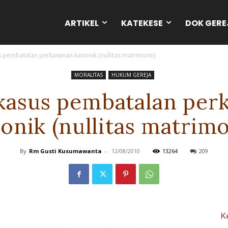
ARTIKEL
KATEKESE
DOK GERE
 pembatalan perkawinan kanonik (nullitas matrimonii)
MORALITAS
HUKUM GEREJA
kasus pembatalan per
onik (nullitas matrimo
By
Rm Gusti Kusumawanta
-
12/08/2010
13264
209
K