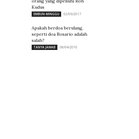
orang yang dipenuhi Roh
Kudus
02/06/2017
EMBUN-MINGGU
Apakah berdoa berulang,
seperti doa Rosario adalah
salah?
08/04/2010
TANYA JAWAB