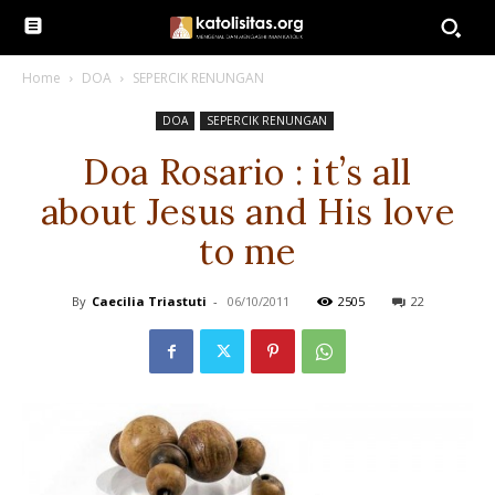
Home
DOA
SEPERCIK RENUNGAN
DOA
SEPERCIK RENUNGAN
Doa Rosario : it’s all
about Jesus and His love
to me
By
Caecilia Triastuti
-
06/10/2011
2505
22