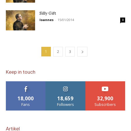
Silly Gift
Ioannes
-
15/01/2014
0
1
2
3
Keep in touch
18,000
18,659
32,900
Fans
Followers
Subscribers
Artikel