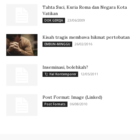
Tahta Suci, Kuria Roma dan Negara Kota
Vatikan
23/06/2009
DOK GEREJA
Kisah tragis membawa hikmat pertobatan
26/02/2016
EMBUN-MINGGU
Inseminasi, bolehkah?
12/05/2011
TJ: Hal Kontemporer
Post Format: Image (Linked)
06/08/2010
Post Formats