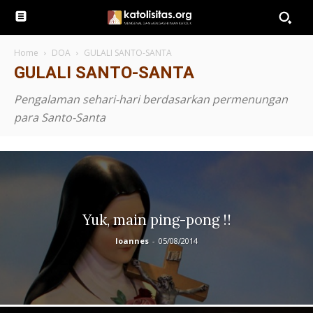
Home
DOA
GULALI SANTO-SANTA
GULALI SANTO-SANTA
Pengalaman sehari-hari berdasarkan permenungan
para Santo-Santa
Yuk, main ping-pong !!
Ioannes
-
05/08/2014