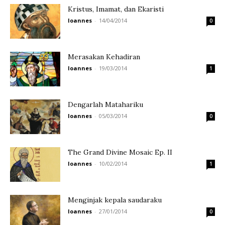
Kristus, Imamat, dan Ekaristi
Ioannes
-
14/04/2014
0
Merasakan Kehadiran
Ioannes
-
19/03/2014
1
Dengarlah Matahariku
Ioannes
-
05/03/2014
0
The Grand Divine Mosaic Ep. II
Ioannes
-
10/02/2014
1
Menginjak kepala saudaraku
Ioannes
-
27/01/2014
0