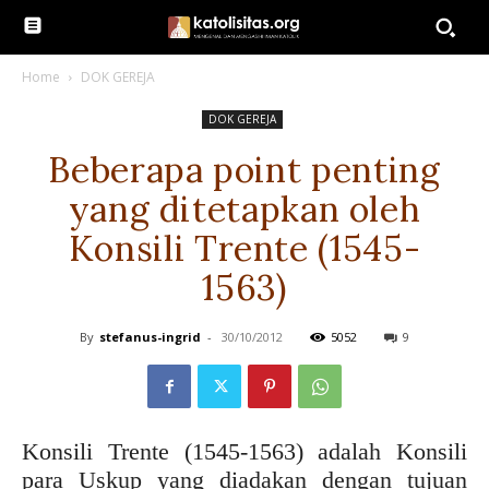
Home
DOK GEREJA
DOK GEREJA
Beberapa point penting
yang ditetapkan oleh
Konsili Trente (1545-
1563)
By
stefanus-ingrid
-
30/10/2012
5052
9
Konsili Trente (1545-1563) adalah Konsili
para Uskup yang diadakan dengan tujuan