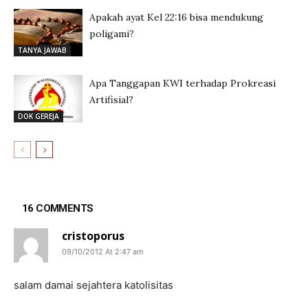
Apakah ayat Kel 22:16 bisa mendukung
poligami?
TANYA JAWAB
Apa Tanggapan KWI terhadap Prokreasi
Artifisial?
DOK GEREJA
16 COMMENTS
cristoporus
09/10/2012 At 2:47 am
salam damai sejahtera katolisitas