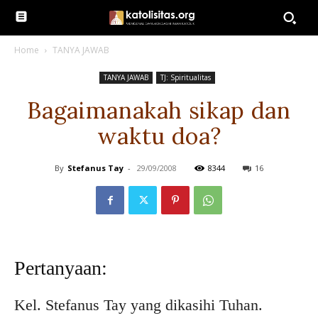
Home
TANYA JAWAB
TANYA JAWAB
TJ: Spiritualitas
Bagaimanakah sikap dan
waktu doa?
By
Stefanus Tay
-
29/09/2008
8344
16
Pertanyaan:
Kel. Stefanus Tay yang dikasihi Tuhan.