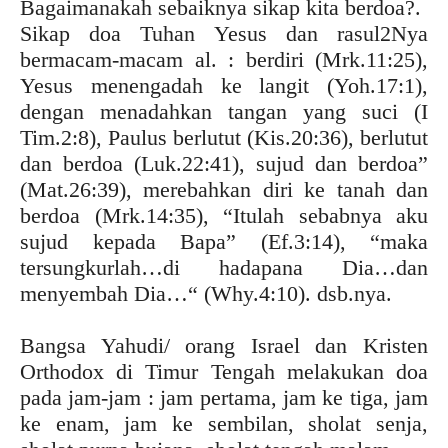
Bagaimanakah sebaiknya sikap kita berdoa?.
Sikap doa Tuhan Yesus dan rasul2Nya
bermacam-macam al. : berdiri (Mrk.11:25),
Yesus menengadah ke langit (Yoh.17:1),
dengan menadahkan tangan yang suci (I
Tim.2:8), Paulus berlutut (Kis.20:36), berlutut
dan berdoa (Luk.22:41), sujud dan berdoa”
(Mat.26:39), merebahkan diri ke tanah dan
berdoa (Mrk.14:35), “Itulah sebabnya aku
sujud kepada Bapa” (Ef.3:14), “maka
tersungkurlah…di hadapana Dia…dan
menyembah Dia…“ (Why.4:10). dsb.nya.
Bangsa Yahudi/ orang Israel dan Kristen
Orthodox di Timur Tengah melakukan doa
pada jam-jam : jam pertama, jam ke tiga, jam
ke enam, jam ke sembilan, sholat senja,