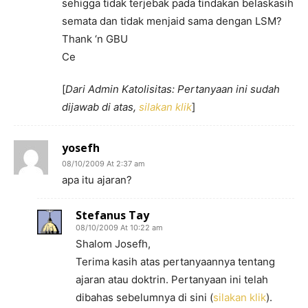
sehigga tidak terjebak pada tindakan belaskasih
semata dan tidak menjaid sama dengan LSM?
Thank ‘n GBU
Ce
[
Dari Admin Katolisitas: Pertanyaan ini sudah
dijawab di atas,
silakan klik
]
yosefh
08/10/2009 At 2:37 am
apa itu ajaran?
Stefanus Tay
08/10/2009 At 10:22 am
Shalom Josefh,
Terima kasih atas pertanyaannya tentang
ajaran atau doktrin. Pertanyaan ini telah
dibahas sebelumnya di sini (
silakan klik
).