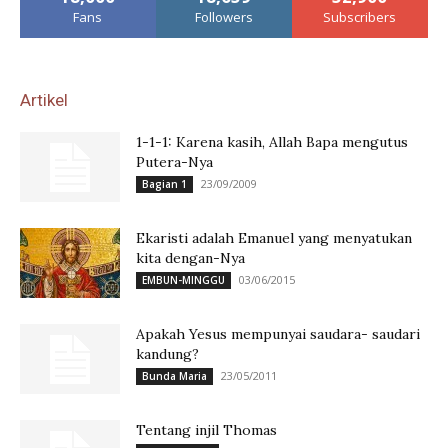
Fans
Followers
Subscribers
Artikel
1-1-1: Karena kasih, Allah Bapa mengutus
Putera-Nya
23/09/2009
Bagian 1
Ekaristi adalah Emanuel yang menyatukan
kita dengan-Nya
03/06/2015
EMBUN-MINGGU
Apakah Yesus mempunyai saudara- saudari
kandung?
23/05/2011
Bunda Maria
Tentang injil Thomas