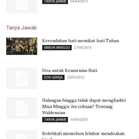
04/04/2012
TANYA JAWAB
Tanya Jawab
Kerendahan hati memikat hati Tuhan
27/08/2016
EMBUN-MINGGU
Doa untuk Kemurnian Hati
24/05/2012
DOK GEREJA
Halangan hingga tidak dapat menghadiri
Misa Minggu: itu cobaan? Tentang
Waldensian
14/09/2009
TANYA JAWAB
Bolehkah memohon leluhur mendoakan