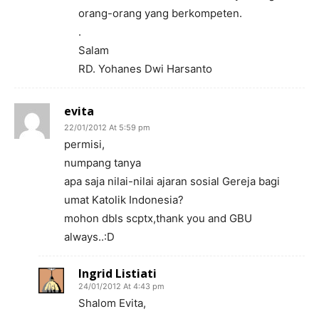
orang-orang yang berkompeten.
.
Salam
RD. Yohanes Dwi Harsanto
evita
22/01/2012 At 5:59 pm
permisi,
numpang tanya
apa saja nilai-nilai ajaran sosial Gereja bagi
umat Katolik Indonesia?
mohon dbls scptx,thank you and GBU
always..:D
Ingrid Listiati
24/01/2012 At 4:43 pm
Shalom Evita,