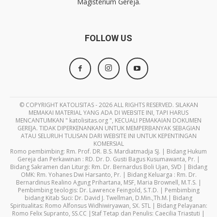
Magisterium Gereja.
FOLLOW US
© COPYRIGHT KATOLISITAS - 2026 ALL RIGHTS RESERVED. SILAKAN
MEMAKAI MATERIAL YANG ADA DI WEBSITE INI, TAPI HARUS
MENCANTUMKAN " katolisitas.org ", KECUALI PEMAKAIAN DOKUMEN
GEREJA. TIDAK DIPERKENANKAN UNTUK MEMPERBANYAK SEBAGIAN
ATAU SELURUH TULISAN DARI WEBSITE INI UNTUK KEPENTINGAN
KOMERSIAL
Romo pembimbing: Rm. Prof. DR. B.S. Mardiatmadja SJ. | Bidang Hukum
Gereja dan Perkawinan : RD. Dr. D. Gusti Bagus Kusumawanta, Pr. |
Bidang Sakramen dan Liturgi: Rm. Dr. Bernardus Boli Ujan, SVD | Bidang
OMK: Rm. Yohanes Dwi Harsanto, Pr. | Bidang Keluarga : Rm. Dr.
Bernardinus Realino Agung Prihartana, MSF, Maria Brownell, M.T.S. |
Pembimbing teologis: Dr. Lawrence Feingold, S.T.D. | Pembimbing
bidang Kitab Suci: Dr. David J. Twellman, D.Min.,Th.M.| Bidang
Spiritualitas: Romo Alfonsus Widhiwiryawan, SX. STL | Bidang Pelayanan:
Romo Felix Supranto, SS.CC |Staf Tetap dan Penulis: Caecilia Triastuti |