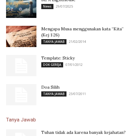
29/07/2025
News
Mengapa Musa menggunakan kata “Kita”
(Kej 1:26)
21/02/2014
TANYA JAWAB
Template: Sticky
07/01/2012
DOK GEREJA
Doa Silih
23/07/2011
TANYA JAWAB
Tanya Jawab
Tuhan tidak ada karena banyak kejahatan?