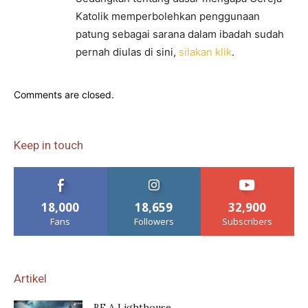
Katolik memperbolehkan penggunaan
patung sebagai sarana dalam ibadah sudah
pernah diulas di sini,
silakan klik
.
Comments are closed.
Keep in touch
18,000
18,659
32,900
Fans
Followers
Subscribers
Artikel
BE A Lighthouse