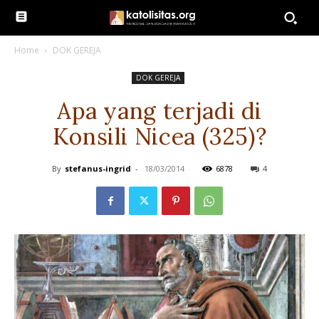
Home
DOK GEREJA
DOK GEREJA
Apa yang terjadi di
Konsili Nicea (325)?
By
stefanus-ingrid
-
18/03/2014
6878
4