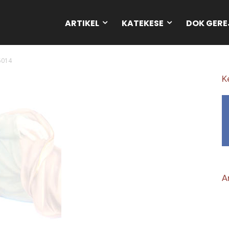
ARTIKEL
KATEKESE
DOK GERE
5014
K
Ar