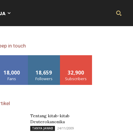
JA
eep in touch
18,000
18,659
32,900
Fans
Followers
Subscribers
tikel
Tentang kitab-kitab
Deuterokanonika
24/11/2009
TANYA JAWAB