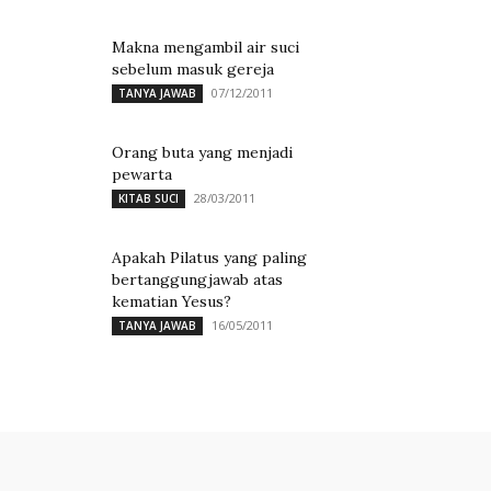
Makna mengambil air suci
sebelum masuk gereja
07/12/2011
TANYA JAWAB
Orang buta yang menjadi
pewarta
28/03/2011
KITAB SUCI
Apakah Pilatus yang paling
bertanggungjawab atas
kematian Yesus?
16/05/2011
TANYA JAWAB