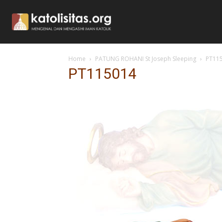
Home
PATUNG ROHANI St Joseph Sleeping
PT11
PT115014