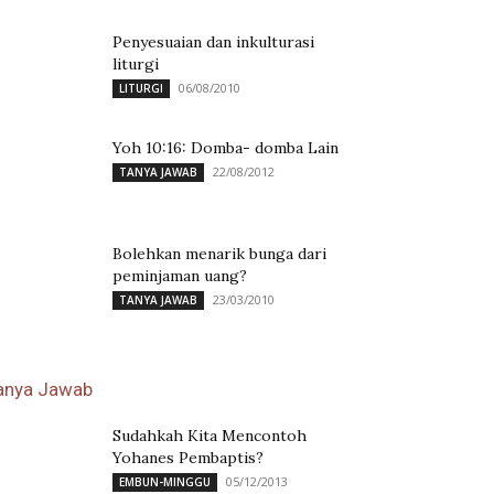
Penyesuaian dan inkulturasi
liturgi
06/08/2010
LITURGI
Yoh 10:16: Domba- domba Lain
22/08/2012
TANYA JAWAB
Bolehkan menarik bunga dari
peminjaman uang?
23/03/2010
TANYA JAWAB
anya Jawab
Sudahkah Kita Mencontoh
Yohanes Pembaptis?
05/12/2013
EMBUN-MINGGU