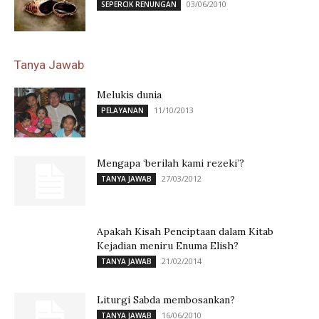
03/06/2010
SEPERCIK RENUNGAN
Tanya Jawab
Melukis dunia
11/10/2013
PELAYANAN
Mengapa ‘berilah kami rezeki’?
27/03/2012
TANYA JAWAB
Apakah Kisah Penciptaan dalam Kitab
Kejadian meniru Enuma Elish?
21/02/2014
TANYA JAWAB
Liturgi Sabda membosankan?
16/06/2010
TANYA JAWAB