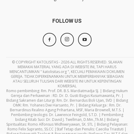
FOLLOW US
© COPYRIGHT KATOLISITAS - 2026 ALL RIGHTS RESERVED. SILAKAN
MEMAKAI MATERIAL YANG ADA DI WEBSITE INI, TAPI HARUS
MENCANTUMKAN " katolisitas.org ", KECUALI PEMAKAIAN DOKUMEN
GEREJA. TIDAK DIPERKENANKAN UNTUK MEMPERBANYAK SEBAGIAN
ATAU SELURUH TULISAN DARI WEBSITE INI UNTUK KEPENTINGAN
KOMERSIAL
Romo pembimbing: Rm. Prof. DR. B.S. Mardiatmadja SJ. | Bidang Hukum
Gereja dan Perkawinan : RD. Dr. D. Gusti Bagus Kusumawanta, Pr. |
Bidang Sakramen dan Liturgi: Rm. Dr. Bernardus Boli Ujan, SVD | Bidang
OMK: Rm. Yohanes Dwi Harsanto, Pr. | Bidang Keluarga : Rm. Dr.
Bernardinus Realino Agung Prihartana, MSF, Maria Brownell, M.T.S. |
Pembimbing teologis: Dr. Lawrence Feingold, S.T.D. | Pembimbing
bidang Kitab Suci: Dr. David J. Twellman, D.Min.,Th.M.| Bidang
Spiritualitas: Romo Alfonsus Widhiwiryawan, SX. STL | Bidang Pelayanan:
Romo Felix Supranto, SS.CC |Staf Tetap dan Penulis: Caecilia Triastuti |
Bidang Sistematik Teologi & Penanggung jawab: Stefanus Tay, M.T.S dan