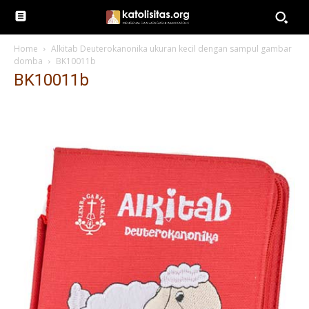
Home
Alkitab Deuterokanonika ukuran kecil dengan sampul gambar
domba
BK10011b
BK10011b