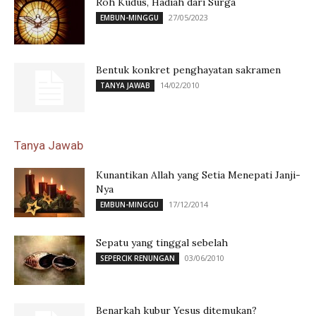
Roh Kudus, Hadiah dari Surga
27/05/2023
EMBUN-MINGGU
Bentuk konkret penghayatan sakramen
14/02/2010
TANYA JAWAB
Tanya Jawab
Kunantikan Allah yang Setia Menepati Janji-
Nya
17/12/2014
EMBUN-MINGGU
Sepatu yang tinggal sebelah
03/06/2010
SEPERCIK RENUNGAN
Benarkah kubur Yesus ditemukan?