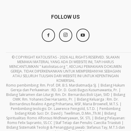
FOLLOW US
© COPYRIGHT KATOLISITAS - 2026 ALL RIGHTS RESERVED. SILAKAN
MEMAKAI MATERIAL YANG ADA DI WEBSITE INI, TAPI HARUS
MENCANTUMKAN " katolisitas.org ", KECUALI PEMAKAIAN DOKUMEN
GEREJA. TIDAK DIPERKENANKAN UNTUK MEMPERBANYAK SEBAGIAN
ATAU SELURUH TULISAN DARI WEBSITE INI UNTUK KEPENTINGAN
KOMERSIAL
Romo pembimbing: Rm. Prof. DR. B.S. Mardiatmadja SJ. | Bidang Hukum
Gereja dan Perkawinan : RD. Dr. D. Gusti Bagus Kusumawanta, Pr. |
Bidang Sakramen dan Liturgi: Rm. Dr. Bernardus Boli Ujan, SVD | Bidang
OMK: Rm. Yohanes Dwi Harsanto, Pr. | Bidang Keluarga : Rm. Dr.
Bernardinus Realino Agung Prihartana, MSF, Maria Brownell, M.T.S. |
Pembimbing teologis: Dr. Lawrence Feingold, S.T.D. | Pembimbing
bidang Kitab Suci: Dr. David J. Twellman, D.Min.,Th.M.| Bidang
Spiritualitas: Romo Alfonsus Widhiwiryawan, SX. STL | Bidang Pelayanan:
Romo Felix Supranto, SS.CC |Staf Tetap dan Penulis: Caecilia Triastuti |
Bidang Sistematik Teologi & Penanggung jawab: Stefanus Tay, M.T.S dan