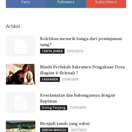
Fans
Followers
Subscribers
Artikel
Bolehkan menarik bunga dari peminjaman
uang?
23/03/2010
TANYA JAWAB
Masih Perlukah Sakramen Pengakuan Dosa
(Bagian 4-Selesai) ?
27/08/2008
SAKRAMEN
Keselamatan dan hubungannya dengan
Baptisan
21/09/2009
Dialog Panjang
Menjadi tanah yang subur
18/07/2023
EMBUN-MINGGU