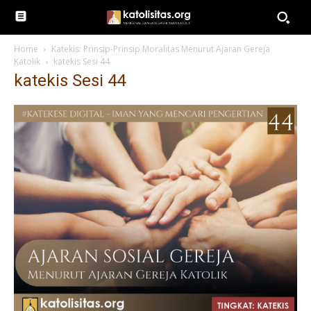
Home
Katekis: Prinsip-Prinsip Moralitas Menurut Ajaran Gereja
Katolik
katekis Sesi 44
katekis Sesi 44