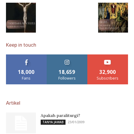
Keep in touch
18,000
18,659
32,900
Fans
Followers
Subscribers
Artikel
Apakah paraliturgi?
23/01/2009
TANYA JAWAB