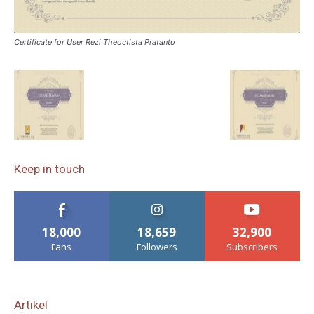
Certificate for User Rezi Theoctista Pratanto
Keep in touch
18,000
18,659
32,900
Fans
Followers
Subscribers
Artikel