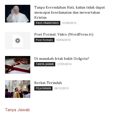
Tanpa Kerendahan Hati, kalian tidak dapat
mencapai keselamatan dan mewartakan
Kristus
01/09/2013
PAUS FRANSISKUS
Post Format: Video (WordPress.tv)
03/06/2010
Post Formats
Di manakah letak bukit Golgota?
27/03/2014
TANYA JAWAB
Berkat Terindah
08/12/2015
PELAYANAN
Tanya Jawab