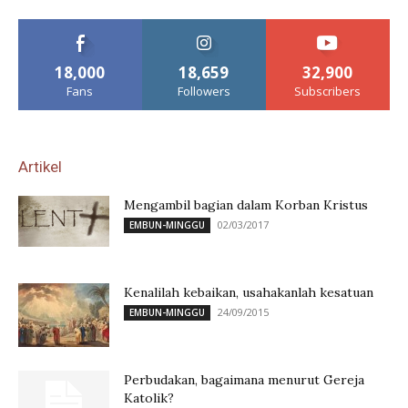
18,000
18,659
32,900
Fans
Followers
Subscribers
Artikel
Mengambil bagian dalam Korban Kristus
02/03/2017
EMBUN-MINGGU
Kenalilah kebaikan, usahakanlah kesatuan
24/09/2015
EMBUN-MINGGU
Perbudakan, bagaimana menurut Gereja
Katolik?