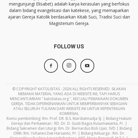
mengunjungi Elisabet) adalah karya kerasulan yang berfokus
dalam bidang evangelisasi dan katekese, yang memaparkan
ajaran Gereja Katolik berdasarkan Kitab Suci, Tradisi Suci dan
Magisterium Gereja.
FOLLOW US
© COPYRIGHT KATOLISITAS - 2026 ALL RIGHTS RESERVED. SILAKAN
MEMAKAI MATERIAL YANG ADA DI WEBSITE INI, TAPI HARUS
MENCANTUMKAN " katolisitas.org ", KECUALI PEMAKAIAN DOKUMEN
GEREJA. TIDAK DIPERKENANKAN UNTUK MEMPERBANYAK SEBAGIAN
ATAU SELURUH TULISAN DARI WEBSITE INI UNTUK KEPENTINGAN
KOMERSIAL
Romo pembimbing: Rm. Prof. DR. B.S. Mardiatmadja SJ. | Bidang Hukum
Gereja dan Perkawinan : RD. Dr. D. Gusti Bagus Kusumawanta, Pr. |
Bidang Sakramen dan Liturgi: Rm. Dr. Bernardus Boli Ujan, SVD | Bidang
OMK: Rm. Yohanes Dwi Harsanto, Pr. | Bidang Keluarga : Rm. Dr.