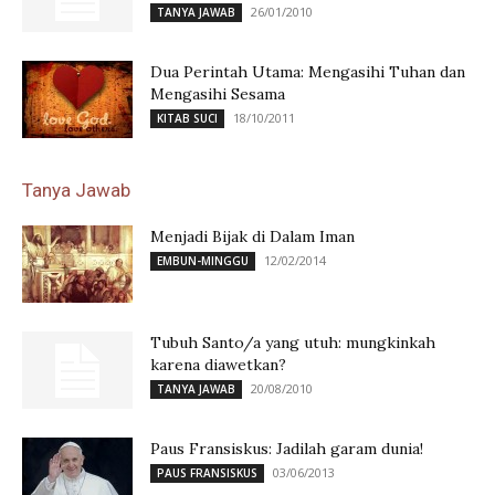
26/01/2010
TANYA JAWAB
Dua Perintah Utama: Mengasihi Tuhan dan
Mengasihi Sesama
18/10/2011
KITAB SUCI
Tanya Jawab
Menjadi Bijak di Dalam Iman
12/02/2014
EMBUN-MINGGU
Tubuh Santo/a yang utuh: mungkinkah
karena diawetkan?
20/08/2010
TANYA JAWAB
Paus Fransiskus: Jadilah garam dunia!
03/06/2013
PAUS FRANSISKUS