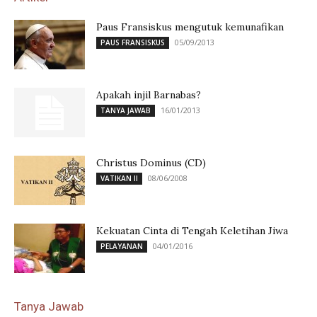
Paus Fransiskus mengutuk kemunafikan
05/09/2013
PAUS FRANSISKUS
Apakah injil Barnabas?
16/01/2013
TANYA JAWAB
Christus Dominus (CD)
08/06/2008
VATIKAN II
Kekuatan Cinta di Tengah Keletihan Jiwa
04/01/2016
PELAYANAN
Tanya Jawab