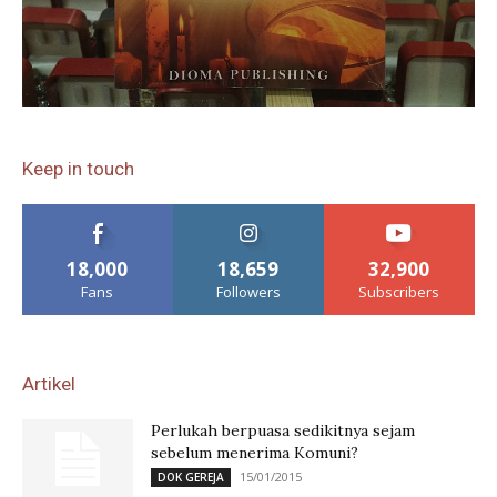
Keep in touch
18,000
18,659
32,900
Fans
Followers
Subscribers
Artikel
Perlukah berpuasa sedikitnya sejam
sebelum menerima Komuni?
15/01/2015
DOK GEREJA