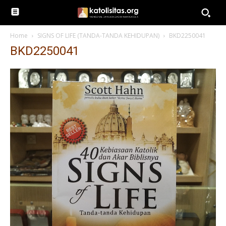
Home
SIGNS OF LIFE (TANDA-TANDA KEHIDUPAN)
BKD2250041
BKD2250041