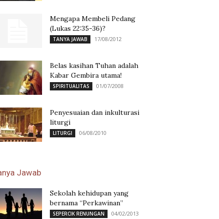
Mengapa Membeli Pedang
(Lukas 22:35-36)?
17/08/2012
TANYA JAWAB
Belas kasihan Tuhan adalah
Kabar Gembira utama!
01/07/2008
SPIRITUALITAS
Penyesuaian dan inkulturasi
liturgi
06/08/2010
LITURGI
anya Jawab
Sekolah kehidupan yang
bernama “Perkawinan”
04/02/2013
SEPERCIK RENUNGAN