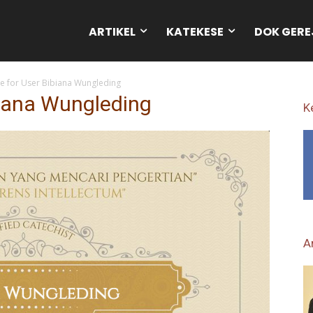
ARTIKEL
KATEKESE
DOK GERE
ate for User Bibiana Wungleding
ibiana Wungleding
K
Ar