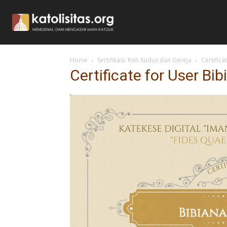
Home
Sertifikasi: Roh Kudus dan Gereja
Certific
Certificate for User B