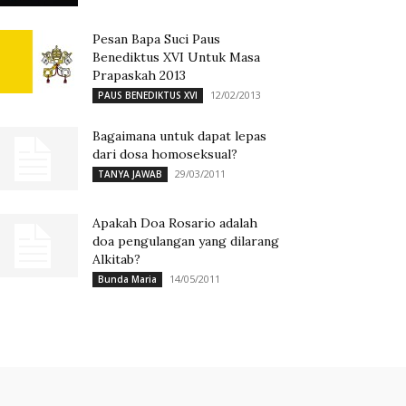
Pesan Bapa Suci Paus
Benediktus XVI Untuk Masa
Prapaskah 2013
12/02/2013
PAUS BENEDIKTUS XVI
Bagaimana untuk dapat lepas
dari dosa homoseksual?
29/03/2011
TANYA JAWAB
Apakah Doa Rosario adalah
doa pengulangan yang dilarang
Alkitab?
14/05/2011
Bunda Maria