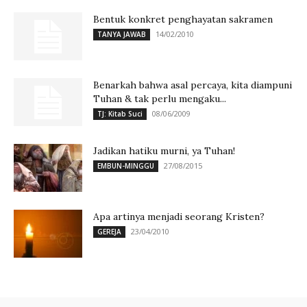
Bentuk konkret penghayatan sakramen
14/02/2010
TANYA JAWAB
Benarkah bahwa asal percaya, kita diampuni
Tuhan & tak perlu mengaku...
08/06/2009
TJ: Kitab Suci
Jadikan hatiku murni, ya Tuhan!
27/08/2015
EMBUN-MINGGU
Apa artinya menjadi seorang Kristen?
23/04/2010
GEREJA