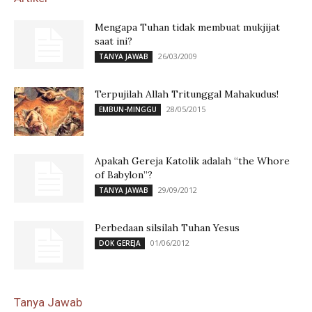
Mengapa Tuhan tidak membuat mukjijat
saat ini?
26/03/2009
TANYA JAWAB
Terpujilah Allah Tritunggal Mahakudus!
28/05/2015
EMBUN-MINGGU
Apakah Gereja Katolik adalah “the Whore
of Babylon”?
29/09/2012
TANYA JAWAB
Perbedaan silsilah Tuhan Yesus
01/06/2012
DOK GEREJA
Tanya Jawab