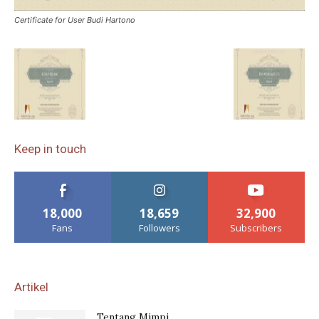
Certificate for User Budi Hartono
Keep in touch
18,000
18,659
32,900
Fans
Followers
Subscribers
Artikel
Tentang Mimpi