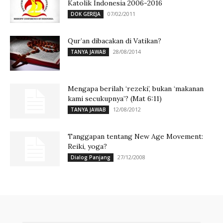
Katolik Indonesia 2006-2016
07/02/2011
DOK GEREJA
Qur’an dibacakan di Vatikan?
28/08/2014
TANYA JAWAB
Mengapa berilah ‘rezeki’, bukan ‘makanan
kami secukupnya’? (Mat 6:11)
12/08/2012
TANYA JAWAB
Tanggapan tentang New Age Movement:
Reiki, yoga?
27/12/2008
Dialog Panjang