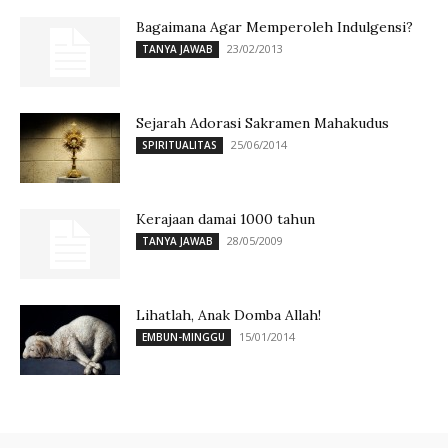
Bagaimana Agar Memperoleh Indulgensi?
23/02/2013
TANYA JAWAB
Sejarah Adorasi Sakramen Mahakudus
25/06/2014
SPIRITUALITAS
Kerajaan damai 1000 tahun
28/05/2009
TANYA JAWAB
Lihatlah, Anak Domba Allah!
15/01/2014
EMBUN-MINGGU