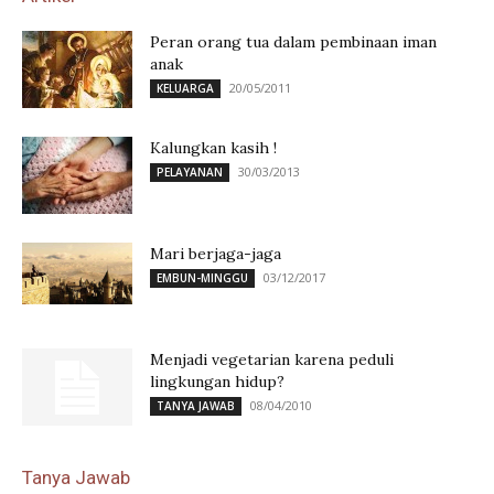
Peran orang tua dalam pembinaan iman
anak
20/05/2011
KELUARGA
Kalungkan kasih !
30/03/2013
PELAYANAN
Mari berjaga-jaga
03/12/2017
EMBUN-MINGGU
Menjadi vegetarian karena peduli
lingkungan hidup?
08/04/2010
TANYA JAWAB
Tanya Jawab