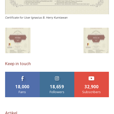
Certificate for User Ignasius B. Herry Kurniawan
Keep in touch
18,000
18,659
32,900
Fans
Followers
Subscribers
Artikel