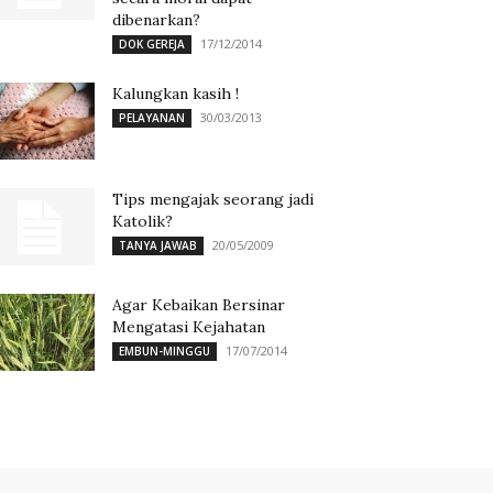
dibenarkan?
17/12/2014
DOK GEREJA
Kalungkan kasih !
30/03/2013
PELAYANAN
Tips mengajak seorang jadi
Katolik?
20/05/2009
TANYA JAWAB
Agar Kebaikan Bersinar
Mengatasi Kejahatan
17/07/2014
EMBUN-MINGGU