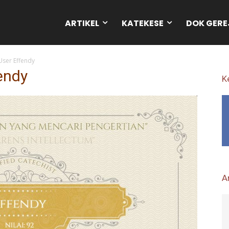
ARTIKEL
KATEKESE
DOK GERE
 User Effendy
fendy
K
Ar