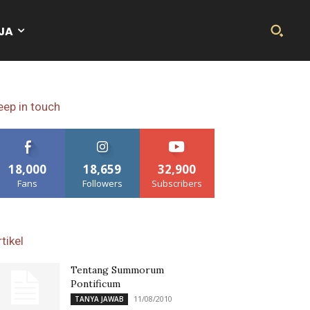
JA
eep in touch
18,000
18,659
32,900
Fans
Followers
Subscribers
tikel
Tentang Summorum
Pontificum
11/08/2010
TANYA JAWAB