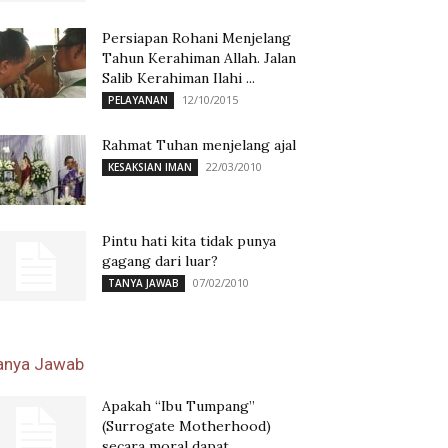
Persiapan Rohani Menjelang
Tahun Kerahiman Allah. Jalan
Salib Kerahiman Ilahi ...
12/10/2015
PELAYANAN
Rahmat Tuhan menjelang ajal
22/03/2010
KESAKSIAN IMAN
Pintu hati kita tidak punya
gagang dari luar?
07/02/2010
TANYA JAWAB
anya Jawab
Apakah “Ibu Tumpang”
(Surrogate Motherhood)
secara moral dapat