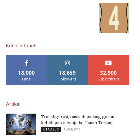
Keep in touch
18,000
18,659
32,900
Fans
Followers
Subscribers
Artikel
Transfigurasi, oasis di padang gurun
kehidupan menuju ke Tanah Terjanji
15/03/2011
KITAB SUCI