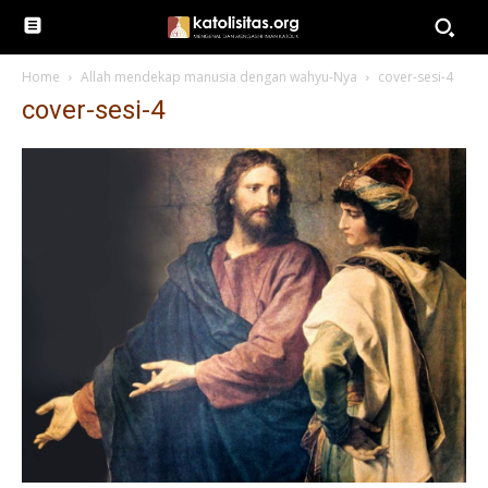
Home
Allah mendekap manusia dengan wahyu-Nya
cover-sesi-4
cover-sesi-4