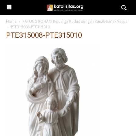
Home
PATUNG ROHANI Keluarga Kudus dengan Kanak-kanak Yesus
PTE315008-PTE315010
PTE315008-PTE315010