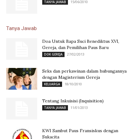
15/06/2010
TANYA JAWAB
Tanya Jawab
Doa Untuk Bapa Suci Benediktus XVI,
Gereja, dan Pemilihan Paus Baru
27/02/2013
DOK GEREJA
Seks dan perkawinan dalam hubungannya
dengan Magisterium Gereja
18/10/2010
KELUARGA
Tentang Inkuisisi (Inquisition)
11/01/2013
TANYA JAWAB
KWI Sambut Paus Fransiskus dengan
Sukacita