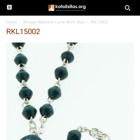
Home
RK Kayu Warna/ni Curve 4mm. Blue
RKL15002
RKL15002