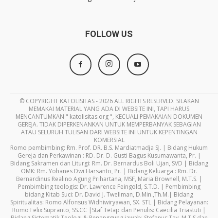
FOLLOW US
© COPYRIGHT KATOLISITAS - 2026 ALL RIGHTS RESERVED. SILAKAN
MEMAKAI MATERIAL YANG ADA DI WEBSITE INI, TAPI HARUS
MENCANTUMKAN " katolisitas.org ", KECUALI PEMAKAIAN DOKUMEN
GEREJA. TIDAK DIPERKENANKAN UNTUK MEMPERBANYAK SEBAGIAN
ATAU SELURUH TULISAN DARI WEBSITE INI UNTUK KEPENTINGAN
KOMERSIAL
Romo pembimbing: Rm. Prof. DR. B.S. Mardiatmadja SJ. | Bidang Hukum
Gereja dan Perkawinan : RD. Dr. D. Gusti Bagus Kusumawanta, Pr. |
Bidang Sakramen dan Liturgi: Rm. Dr. Bernardus Boli Ujan, SVD | Bidang
OMK: Rm. Yohanes Dwi Harsanto, Pr. | Bidang Keluarga : Rm. Dr.
Bernardinus Realino Agung Prihartana, MSF, Maria Brownell, M.T.S. |
Pembimbing teologis: Dr. Lawrence Feingold, S.T.D. | Pembimbing
bidang Kitab Suci: Dr. David J. Twellman, D.Min.,Th.M.| Bidang
Spiritualitas: Romo Alfonsus Widhiwiryawan, SX. STL | Bidang Pelayanan:
Romo Felix Supranto, SS.CC |Staf Tetap dan Penulis: Caecilia Triastuti |
Bidang Sistematik Teologi & Penanggung jawab: Stefanus Tay, M.T.S dan