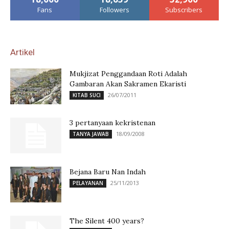
Fans
Followers
Subscribers
Artikel
Mukjizat Penggandaan Roti Adalah
Gambaran Akan Sakramen Ekaristi
26/07/2011
KITAB SUCI
3 pertanyaan kekristenan
18/09/2008
TANYA JAWAB
Bejana Baru Nan Indah
25/11/2013
PELAYANAN
The Silent 400 years?