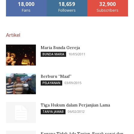
18,000
18,659
32,900
Fans
Followers
Subscribers
Artikel
Maria Bunda Gereja
10/05/2011
BUNDA MARIA
Berburu “Maaf”
03/09/2015
PELAYANAN
Tiga Hukum dalam Perjanjian Lama
06/02/2012
TANYA JAWAB
Kenapa Tidak Ada Tarian, Sorak sorai dan