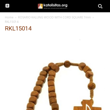
Home
ROSARIO KALUNG WOOD WITH CORD SQUARE 7mm
RKL15014
RKL15014