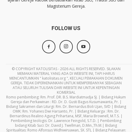
Magisterium Gereja.
FOLLOW US
© COPYRIGHT KATOLISITAS - 2026 ALL RIGHTS RESERVED. SILAKAN
MEMAKAI MATERIAL YANG ADA DI WEBSITE INI, TAPI HARUS
MENCANTUMKAN " katolisitas.org ", KECUALI PEMAKAIAN DOKUMEN
GEREJA. TIDAK DIPERKENANKAN UNTUK MEMPERBANYAK SEBAGIAN
ATAU SELURUH TULISAN DARI WEBSITE INI UNTUK KEPENTINGAN
KOMERSIAL
Romo pembimbing: Rm. Prof. DR. B.S. Mardiatmadja SJ. | Bidang Hukum
Gereja dan Perkawinan : RD. Dr. D. Gusti Bagus Kusumawanta, Pr. |
Bidang Sakramen dan Liturgi: Rm. Dr. Bernardus Boli Ujan, SVD | Bidang
OMK: Rm. Yohanes Dwi Harsanto, Pr. | Bidang Keluarga : Rm. Dr.
Bernardinus Realino Agung Prihartana, MSF, Maria Brownell, M.T.S. |
Pembimbing teologis: Dr. Lawrence Feingold, S.T.D. | Pembimbing
bidang Kitab Suci: Dr. David J. Twellman, D.Min.,Th.M.| Bidang
Spiritualitas: Romo Alfonsus Widhiwiryawan, SX. STL | Bidang Pelayanan: