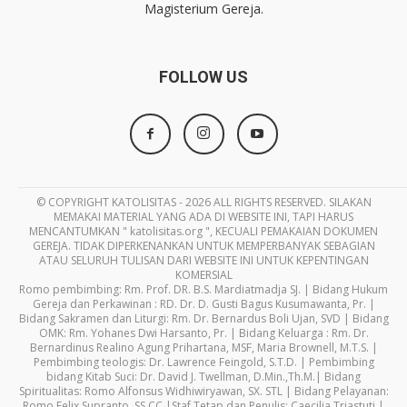
Magisterium Gereja.
FOLLOW US
© COPYRIGHT KATOLISITAS - 2026 ALL RIGHTS RESERVED. SILAKAN
MEMAKAI MATERIAL YANG ADA DI WEBSITE INI, TAPI HARUS
MENCANTUMKAN " katolisitas.org ", KECUALI PEMAKAIAN DOKUMEN
GEREJA. TIDAK DIPERKENANKAN UNTUK MEMPERBANYAK SEBAGIAN
ATAU SELURUH TULISAN DARI WEBSITE INI UNTUK KEPENTINGAN
KOMERSIAL
Romo pembimbing: Rm. Prof. DR. B.S. Mardiatmadja SJ. | Bidang Hukum
Gereja dan Perkawinan : RD. Dr. D. Gusti Bagus Kusumawanta, Pr. |
Bidang Sakramen dan Liturgi: Rm. Dr. Bernardus Boli Ujan, SVD | Bidang
OMK: Rm. Yohanes Dwi Harsanto, Pr. | Bidang Keluarga : Rm. Dr.
Bernardinus Realino Agung Prihartana, MSF, Maria Brownell, M.T.S. |
Pembimbing teologis: Dr. Lawrence Feingold, S.T.D. | Pembimbing
bidang Kitab Suci: Dr. David J. Twellman, D.Min.,Th.M.| Bidang
Spiritualitas: Romo Alfonsus Widhiwiryawan, SX. STL | Bidang Pelayanan:
Romo Felix Supranto, SS.CC |Staf Tetap dan Penulis: Caecilia Triastuti |