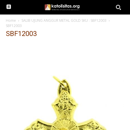
Home
SALIB UJUNG ANGGUR METAL GOLD SKU : SBF12003
SBF12003
SBF12003