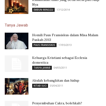
Nya
17/12/2014
EMBUN-MINGGU
Tanya Jawab
Homili Paus Fransiskus dalam Misa Malam
Paskah 2013
17/05/2013
PAUS FRANSISKUS
Keluarga Kristiani sebagai Ecclesia
domestica
04/05/2011
TANYA JAWAB
Akulah kebangkitan dan hidup
05/04/2011
KITAB SUCI
Penyembuhan Cakra, bolehkah?