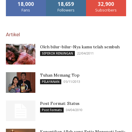
18,000
18,659
32,900
Fans
Followers
Subscribers
Artikel
Oleh bilur-bilur-Nya kamu telah sembuh
22/04/2011
SEPERCIK RENUNGAN
Tuhan Memang Top
05/11/2013
PELAYANAN
Post Format: Status
04/04/2010
Post Formats
Kunantikan Allah yang Setia Menepati Janji-