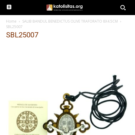
Home
SALIB BANDUL BENEDICTUS OLIVE TRAFORATO 8X4.5CM
SBL25007
SBL25007