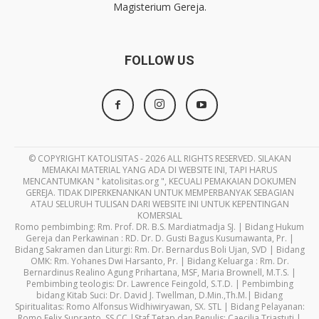
Magisterium Gereja.
FOLLOW US
© COPYRIGHT KATOLISITAS - 2026 ALL RIGHTS RESERVED. SILAKAN
MEMAKAI MATERIAL YANG ADA DI WEBSITE INI, TAPI HARUS
MENCANTUMKAN " katolisitas.org ", KECUALI PEMAKAIAN DOKUMEN
GEREJA. TIDAK DIPERKENANKAN UNTUK MEMPERBANYAK SEBAGIAN
ATAU SELURUH TULISAN DARI WEBSITE INI UNTUK KEPENTINGAN
KOMERSIAL
Romo pembimbing: Rm. Prof. DR. B.S. Mardiatmadja SJ. | Bidang Hukum
Gereja dan Perkawinan : RD. Dr. D. Gusti Bagus Kusumawanta, Pr. |
Bidang Sakramen dan Liturgi: Rm. Dr. Bernardus Boli Ujan, SVD | Bidang
OMK: Rm. Yohanes Dwi Harsanto, Pr. | Bidang Keluarga : Rm. Dr.
Bernardinus Realino Agung Prihartana, MSF, Maria Brownell, M.T.S. |
Pembimbing teologis: Dr. Lawrence Feingold, S.T.D. | Pembimbing
bidang Kitab Suci: Dr. David J. Twellman, D.Min.,Th.M.| Bidang
Spiritualitas: Romo Alfonsus Widhiwiryawan, SX. STL | Bidang Pelayanan:
Romo Felix Supranto, SS.CC |Staf Tetap dan Penulis: Caecilia Triastuti |