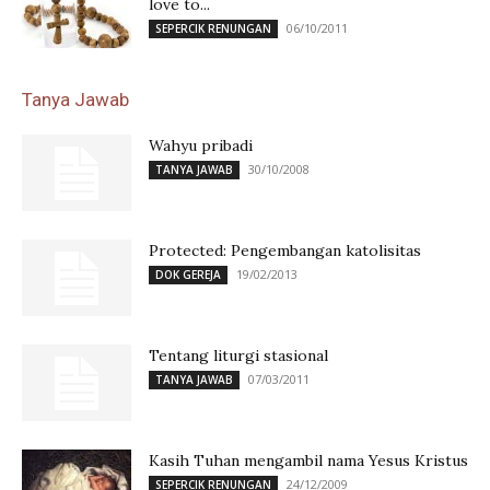
love to...
06/10/2011
SEPERCIK RENUNGAN
Tanya Jawab
Wahyu pribadi
30/10/2008
TANYA JAWAB
Protected: Pengembangan katolisitas
19/02/2013
DOK GEREJA
Tentang liturgi stasional
07/03/2011
TANYA JAWAB
Kasih Tuhan mengambil nama Yesus Kristus
24/12/2009
SEPERCIK RENUNGAN