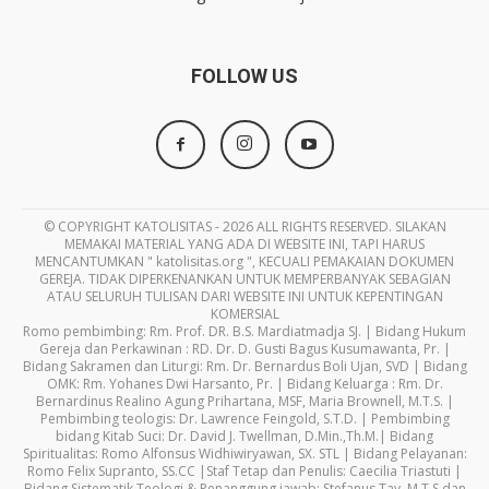
FOLLOW US
© COPYRIGHT KATOLISITAS - 2026 ALL RIGHTS RESERVED. SILAKAN
MEMAKAI MATERIAL YANG ADA DI WEBSITE INI, TAPI HARUS
MENCANTUMKAN " katolisitas.org ", KECUALI PEMAKAIAN DOKUMEN
GEREJA. TIDAK DIPERKENANKAN UNTUK MEMPERBANYAK SEBAGIAN
ATAU SELURUH TULISAN DARI WEBSITE INI UNTUK KEPENTINGAN
KOMERSIAL
Romo pembimbing: Rm. Prof. DR. B.S. Mardiatmadja SJ. | Bidang Hukum
Gereja dan Perkawinan : RD. Dr. D. Gusti Bagus Kusumawanta, Pr. |
Bidang Sakramen dan Liturgi: Rm. Dr. Bernardus Boli Ujan, SVD | Bidang
OMK: Rm. Yohanes Dwi Harsanto, Pr. | Bidang Keluarga : Rm. Dr.
Bernardinus Realino Agung Prihartana, MSF, Maria Brownell, M.T.S. |
Pembimbing teologis: Dr. Lawrence Feingold, S.T.D. | Pembimbing
bidang Kitab Suci: Dr. David J. Twellman, D.Min.,Th.M.| Bidang
Spiritualitas: Romo Alfonsus Widhiwiryawan, SX. STL | Bidang Pelayanan:
Romo Felix Supranto, SS.CC |Staf Tetap dan Penulis: Caecilia Triastuti |
Bidang Sistematik Teologi & Penanggung jawab: Stefanus Tay, M.T.S dan