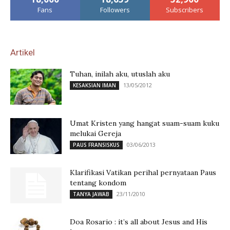
Fans
Followers
Subscribers
Artikel
Tuhan, inilah aku, utuslah aku
13/05/2012
KESAKSIAN IMAN
Umat Kristen yang hangat suam-suam kuku
melukai Gereja
03/06/2013
PAUS FRANSISKUS
Klarifikasi Vatikan perihal pernyataan Paus
tentang kondom
23/11/2010
TANYA JAWAB
Doa Rosario : it’s all about Jesus and His