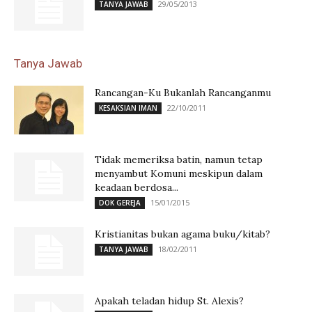
29/05/2013
TANYA JAWAB
Tanya Jawab
Rancangan-Ku Bukanlah Rancanganmu
22/10/2011
KESAKSIAN IMAN
Tidak memeriksa batin, namun tetap
menyambut Komuni meskipun dalam
keadaan berdosa...
15/01/2015
DOK GEREJA
Kristianitas bukan agama buku/kitab?
18/02/2011
TANYA JAWAB
Apakah teladan hidup St. Alexis?