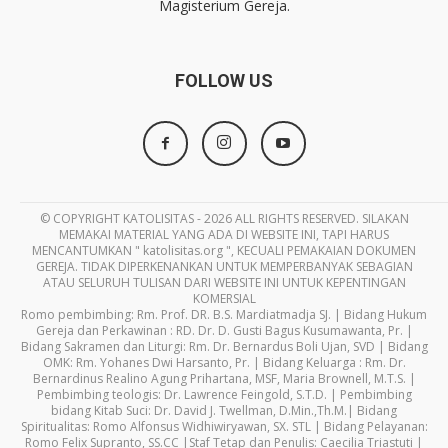
Magisterium Gereja.
FOLLOW US
© COPYRIGHT KATOLISITAS - 2026 ALL RIGHTS RESERVED. SILAKAN
MEMAKAI MATERIAL YANG ADA DI WEBSITE INI, TAPI HARUS
MENCANTUMKAN " katolisitas.org ", KECUALI PEMAKAIAN DOKUMEN
GEREJA. TIDAK DIPERKENANKAN UNTUK MEMPERBANYAK SEBAGIAN
ATAU SELURUH TULISAN DARI WEBSITE INI UNTUK KEPENTINGAN
KOMERSIAL
Romo pembimbing: Rm. Prof. DR. B.S. Mardiatmadja SJ. | Bidang Hukum
Gereja dan Perkawinan : RD. Dr. D. Gusti Bagus Kusumawanta, Pr. |
Bidang Sakramen dan Liturgi: Rm. Dr. Bernardus Boli Ujan, SVD | Bidang
OMK: Rm. Yohanes Dwi Harsanto, Pr. | Bidang Keluarga : Rm. Dr.
Bernardinus Realino Agung Prihartana, MSF, Maria Brownell, M.T.S. |
Pembimbing teologis: Dr. Lawrence Feingold, S.T.D. | Pembimbing
bidang Kitab Suci: Dr. David J. Twellman, D.Min.,Th.M.| Bidang
Spiritualitas: Romo Alfonsus Widhiwiryawan, SX. STL | Bidang Pelayanan:
Romo Felix Supranto, SS.CC |Staf Tetap dan Penulis: Caecilia Triastuti |