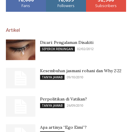
Fans
Followers
Subscribers
Artikel
Dicari: Pengalaman Disakiti
02/02/2012
SEPERCIK RENUNGAN
Kesembuhan jasmani rohani dan Why 2:22
09/10/2010
TANYA JAWAB
Perpolitikan di Vatikan?
26/09/2010
TANYA JAWAB
Apa artinya “Ego Eimi”?