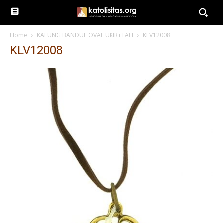
Home
KALUNG BANDUL OVAL UKIR+TALI
KLV12008
KLV12008