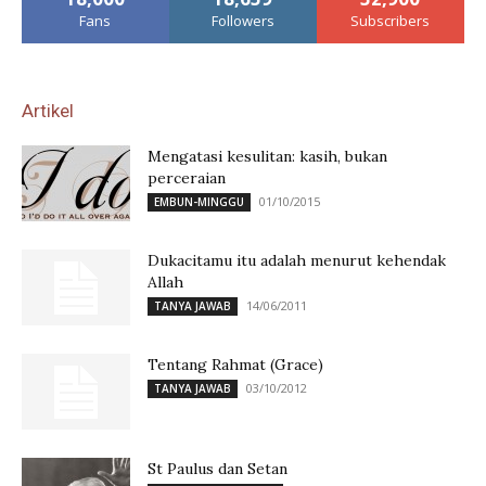
Fans
Followers
Subscribers
Artikel
Mengatasi kesulitan: kasih, bukan
perceraian
01/10/2015
EMBUN-MINGGU
Dukacitamu itu adalah menurut kehendak
Allah
14/06/2011
TANYA JAWAB
Tentang Rahmat (Grace)
03/10/2012
TANYA JAWAB
St Paulus dan Setan