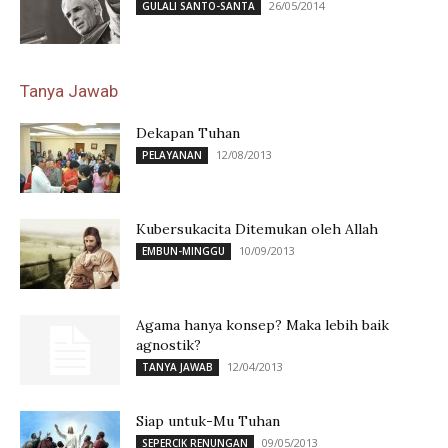
26/05/2014
GULALI SANTO-SANTA
Tanya Jawab
Dekapan Tuhan
12/08/2013
PELAYANAN
Kubersukacita Ditemukan oleh Allah
10/09/2013
EMBUN-MINGGU
Agama hanya konsep? Maka lebih baik
agnostik?
12/04/2013
TANYA JAWAB
Siap untuk-Mu Tuhan
09/05/2013
SEPERCIK RENUNGAN