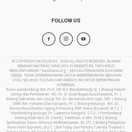
FOLLOW US
© COPYRIGHT KATOLISITAS - 2026 ALL RIGHTS RESERVED. SILAKAN
MEMAKAI MATERIAL YANG ADA DI WEBSITE INI, TAPI HARUS
MENCANTUMKAN " katolisitas.org ", KECUALI PEMAKAIAN DOKUMEN
GEREJA. TIDAK DIPERKENANKAN UNTUK MEMPERBANYAK SEBAGIAN
ATAU SELURUH TULISAN DARI WEBSITE INI UNTUK KEPENTINGAN
KOMERSIAL
Romo pembimbing: Rm. Prof. DR. B.S. Mardiatmadja SJ. | Bidang Hukum
Gereja dan Perkawinan : RD. Dr. D. Gusti Bagus Kusumawanta, Pr. |
Bidang Sakramen dan Liturgi: Rm. Dr. Bernardus Boli Ujan, SVD | Bidang
OMK: Rm. Yohanes Dwi Harsanto, Pr. | Bidang Keluarga : Rm. Dr.
Bernardinus Realino Agung Prihartana, MSF, Maria Brownell, M.T.S. |
Pembimbing teologis: Dr. Lawrence Feingold, S.T.D. | Pembimbing
bidang Kitab Suci: Dr. David J. Twellman, D.Min.,Th.M.| Bidang
Spiritualitas: Romo Alfonsus Widhiwiryawan, SX. STL | Bidang Pelayanan:
Romo Felix Supranto, SS.CC |Staf Tetap dan Penulis: Caecilia Triastuti |
Bidang Sistematik Teologi & Penanggung jawab: Stefanus Tay, M.T.S dan