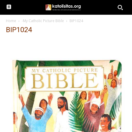
Home
-My Catholic Picture Bible
BIP1024
BIP1024