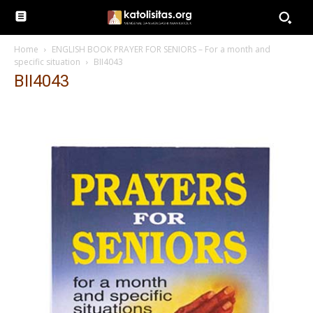
Home
ENGLISH BOOK PRAYER FOR SENIORS – For a month and
specific situation
BII4043
BII4043