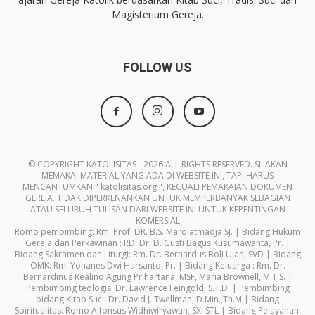
Magisterium Gereja.
FOLLOW US
© COPYRIGHT KATOLISITAS - 2026 ALL RIGHTS RESERVED. SILAKAN
MEMAKAI MATERIAL YANG ADA DI WEBSITE INI, TAPI HARUS
MENCANTUMKAN " katolisitas.org ", KECUALI PEMAKAIAN DOKUMEN
GEREJA. TIDAK DIPERKENANKAN UNTUK MEMPERBANYAK SEBAGIAN
ATAU SELURUH TULISAN DARI WEBSITE INI UNTUK KEPENTINGAN
KOMERSIAL
Romo pembimbing: Rm. Prof. DR. B.S. Mardiatmadja SJ. | Bidang Hukum
Gereja dan Perkawinan : RD. Dr. D. Gusti Bagus Kusumawanta, Pr. |
Bidang Sakramen dan Liturgi: Rm. Dr. Bernardus Boli Ujan, SVD | Bidang
OMK: Rm. Yohanes Dwi Harsanto, Pr. | Bidang Keluarga : Rm. Dr.
Bernardinus Realino Agung Prihartana, MSF, Maria Brownell, M.T.S. |
Pembimbing teologis: Dr. Lawrence Feingold, S.T.D. | Pembimbing
bidang Kitab Suci: Dr. David J. Twellman, D.Min.,Th.M.| Bidang
Spiritualitas: Romo Alfonsus Widhiwiryawan, SX. STL | Bidang Pelayanan: