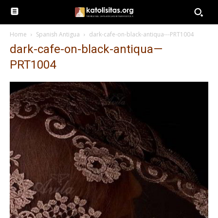
Home
Spanish Antigua
dark-cafe-on-black-antiqua---PRT1004
dark-cafe-on-black-antiqua—
PRT1004