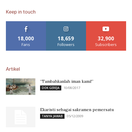
Keep in touch
18,000
18,659
32,900
Fans
Followers
Subscribers
Artikel
“Tambahkanlah iman kami!”
10/08/2017
DOK GEREJA
Ekaristi sebagai sakramen pemersatu
05/12/2009
TANYA JAWAB